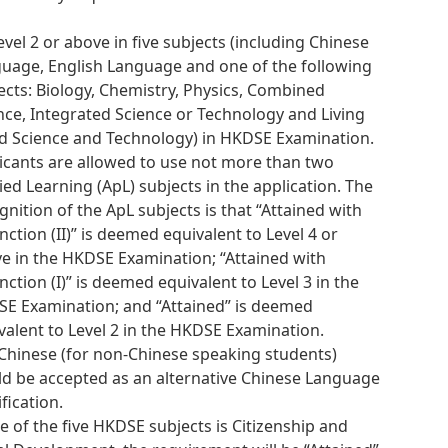
Level 2 or above in five subjects (including Chinese
uage, English Language and one of the following
ects: Biology, Chemistry, Physics, Combined
nce, Integrated Science or Technology and Living
d Science and Technology) in HKDSE Examination.
icants are allowed to use not more than two
ied Learning (ApL) subjects in the application. The
gnition of the ApL subjects is that “Attained with
inction (II)” is deemed equivalent to Level 4 or
e in the HKDSE Examination; “Attained with
inction (I)” is deemed equivalent to Level 3 in the
E Examination; and “Attained” is deemed
valent to Level 2 in the HKDSE Examination.
Chinese (for non-Chinese speaking students)
d be accepted as an alternative Chinese Language
fication.
ne of the five HKDSE subjects is Citizenship and