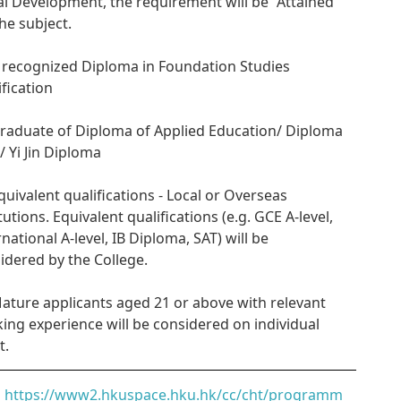
al Development, the requirement will be “Attained”
the subject.
A recognized Diploma in Foundation Studies
ification
Graduate of Diploma of Applied Education/ Diploma
n/ Yi Jin Diploma
Equivalent qualifications - Local or Overseas
itutions. Equivalent qualifications (e.g. GCE A-level,
rnational A-level, IB Diploma, SAT) will be
idered by the College.
Mature applicants aged 21 or above with relevant
ing experience will be considered on individual
t.
https://www2.hkuspace.hku.hk/cc/cht/programm