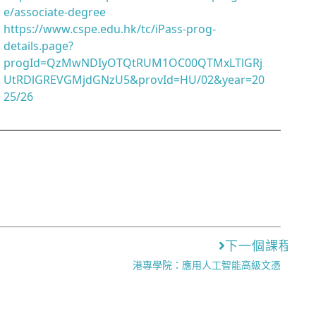
e/associate-degree
https://www.cspe.edu.hk/tc/iPass-prog-
details.page?
progId=QzMwNDIyOTQtRUM1OC00QTMxLTlGRj
UtRDlGREVGMjdGNzU5&provId=HU/02&year=20
25/26
下一個課程
港專學院：應用人工智能高級文憑