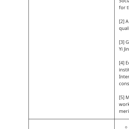
Soci
for 
[2] 
qual
[3] 
Yi Ji
[4] 
inst
Inte
cons
[5] 
work
meri