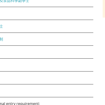
及食品科學副學士
士
制
al entry requirement: