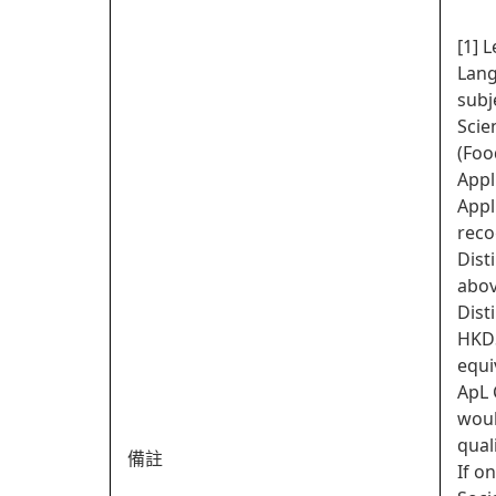
[1] 
Lang
subj
Scie
(Foo
Appl
Appl
reco
Dist
abov
Dist
HKDS
equi
ApL 
woul
quali
備註
If o