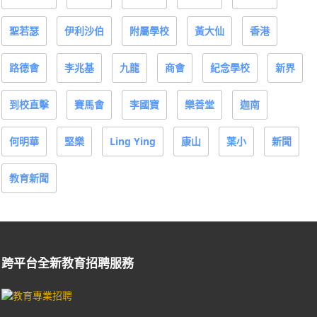
聖若瑟
伊利沙伯
附屬學校
黃大仙
香港
路德會
李兆基
九龍
商會
紀念學校
新界
到校直擊
賽馬會
李國寶
樂善堂
迦南
何明華
堅樂
Ling Ying
康山
葉小
新聞
教育新聞
跨平台全新教育招聘服務