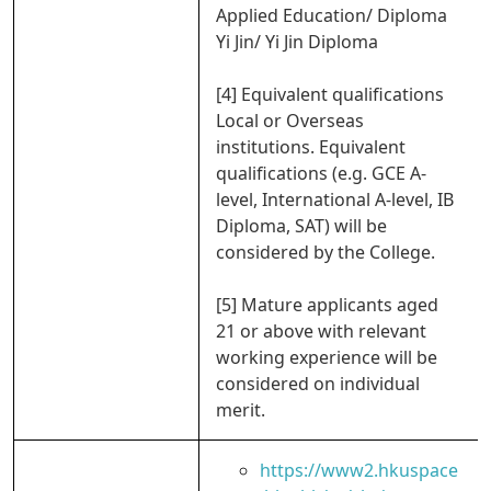
Applied Education/ Diploma
Yi Jin/ Yi Jin Diploma
[4] Equivalent qualifications
Local or Overseas
institutions. Equivalent
qualifications (e.g. GCE A-
level, International A-level, IB
Diploma, SAT) will be
considered by the College.
[5] Mature applicants aged
21 or above with relevant
working experience will be
considered on individual
merit.
https://www2.hkuspace