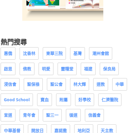
熱門搜尋
惠僑
沈香林
東華三院
基灣
潮州會館
啟思
佛教
明愛
靈糧堂
福建
保良局
浸信會
聖保祿
聖公會
林大輝
道教
中華
Good School
寶血
附屬
好學校
仁濟醫院
宣道
青年會
聖三一
循道
信義會
中華基督
開放日
嘉諾撒
地利亞
天主教