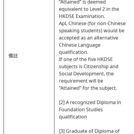
“Attained” is deemed
equivalent to Level 2 in the
HKDSE Examination.
ApL Chinese (for non-Chinese
speaking students) would be
accepted as an alternative
Chinese Language
qualification.
備註
If one of the five HKDSE
subjects is Citizenship and
Social Development, the
requirement will be
“Attained” for the subject.
[2] A recognized Diploma in
Foundation Studies
qualification
[3] Graduate of Diploma of