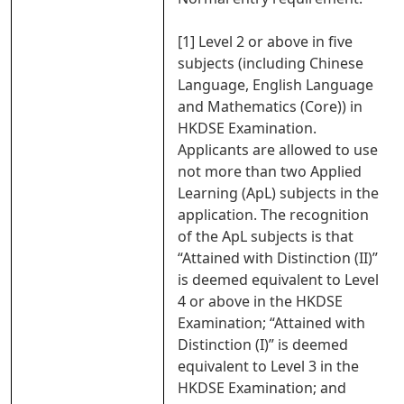
[1] Level 2 or above in five
subjects (including Chinese
Language, English Language
and Mathematics (Core)) in
HKDSE Examination.
Applicants are allowed to use
not more than two Applied
Learning (ApL) subjects in the
application. The recognition
of the ApL subjects is that
“Attained with Distinction (II)”
is deemed equivalent to Level
4 or above in the HKDSE
Examination; “Attained with
Distinction (I)” is deemed
equivalent to Level 3 in the
HKDSE Examination; and