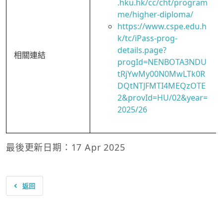
.hku.hk/cc/cht/program
me/higher-diploma/
https://www.cspe.edu.h
k/tc/iPass-prog-
details.page?
相關連結
progId=NENBOTA3NDU
tRjYwMy00N0MwLTk0R
DQtNTJFMTI4MEQzOTE
2&provId=HU/02&year=
2025/26
最後更新日期：17 Apr 2025
返回