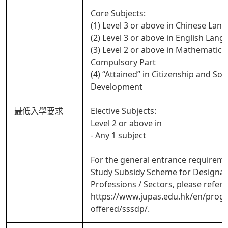
Core Subjects:
(1) Level 3 or above in Chinese Lan
(2) Level 3 or above in English Lan
(3) Level 2 or above in Mathematics
Compulsory Part
(4) “Attained” in Citizenship and Soci
Development
最低入學要求
Elective Subjects:
Level 2 or above in
- Any 1 subject
For the general entrance requireme
Study Subsidy Scheme for Designa
Professions / Sectors, please refer 
https://www.jupas.edu.hk/en/pro
offered/sssdp/.