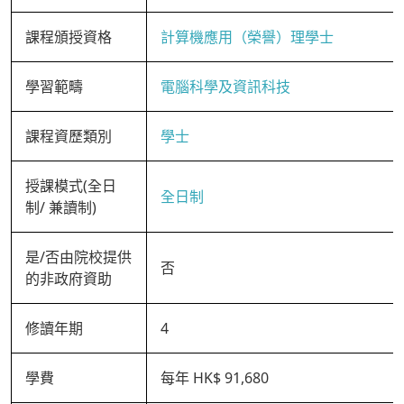
課程頒授資格
計算機應用（榮譽）理學士
學習範疇
電腦科學及資訊科技
課程資歷類別
學士
授課模式(全日
全日制
制/ 兼讀制)
是/否由院校提供
否
的非政府資助
修讀年期
4
學費
每年 HK$ 91,680