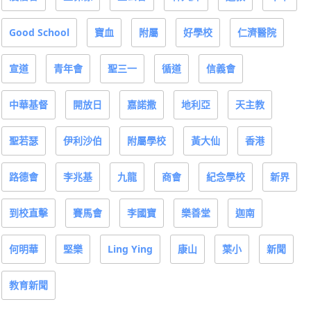
Good School
寶血
附屬
好學校
仁濟醫院
宣道
青年會
聖三一
循道
信義會
中華基督
開放日
嘉諾撒
地利亞
天主教
聖若瑟
伊利沙伯
附屬學校
黃大仙
香港
路德會
李兆基
九龍
商會
紀念學校
新界
到校直擊
賽馬會
李國寶
樂善堂
迦南
何明華
堅樂
Ling Ying
康山
葉小
新聞
教育新聞