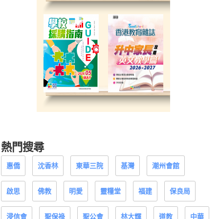
熱門搜尋
惠僑
沈香林
東華三院
基灣
潮州會館
啟思
佛教
明愛
靈糧堂
福建
保良局
浸信會
聖保祿
聖公會
林大輝
道教
中華