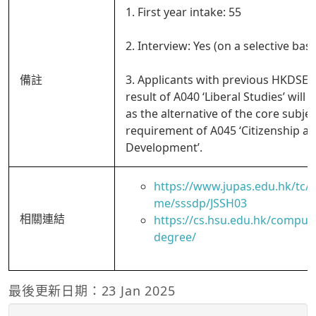
1. First year intake: 55
2. Interview: Yes (on a selective basi
備註
3. Applicants with previous HKDSE 
result of A040 ‘Liberal Studies’ will 
as the alternative of the core subjec
requirement of A045 ‘Citizenship an
Development’.
https://www.jupas.edu.hk/tc
me/sssdp/JSSH03
相關連結
https://cs.hsu.edu.hk/comput
degree/
最後更新日期：23 Jan 2025