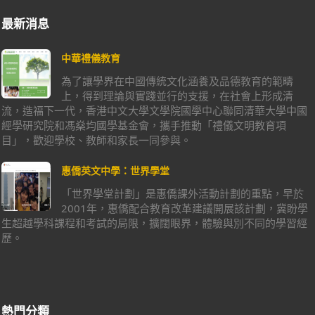
最新消息
中華禮儀教育
為了讓學界在中國傳統文化涵養及品德教育的範疇
上，得到理論與實踐並行的支援，在社會上形成清
流，造福下一代，香港中文大學文學院國學中心聯同清華大學中國
經學研究院和馮燊均國學基金會，攜手推動「禮儀文明教育項
目」，歡迎學校、教師和家長一同參與。
惠僑英文中學：世界學堂
「世界學堂計劃」是惠僑課外活動計劃的重點，早於
2001年，惠僑配合教育改革建議開展該計劃，冀盼學
生超越學科課程和考試的局限，擴闊眼界，體驗與別不同的學習經
歷。
熱門分類