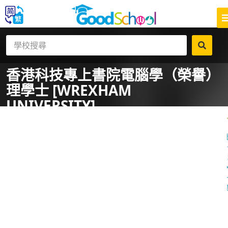
香港科技專上書院
電腦學（榮譽）
理學士 [WREXHAM
UNIVERSITY]
一
課