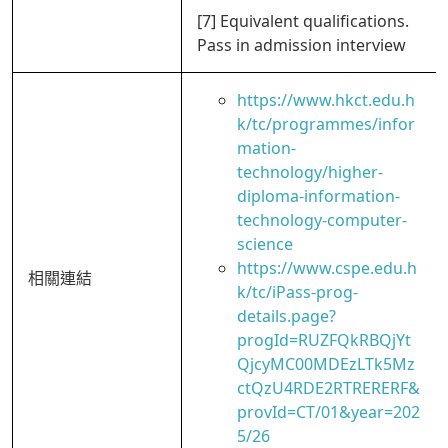
[7] Equivalent qualifications.
Pass in admission interview
https://www.hkct.edu.h
k/tc/programmes/infor
mation-
technology/higher-
diploma-information-
technology-computer-
science
https://www.cspe.edu.h
相關連結
k/tc/iPass-prog-
details.page?
progId=RUZFQkRBQjYt
QjcyMC00MDEzLTk5Mz
ctQzU4RDE2RTRERERF&
provId=CT/01&year=202
5/26