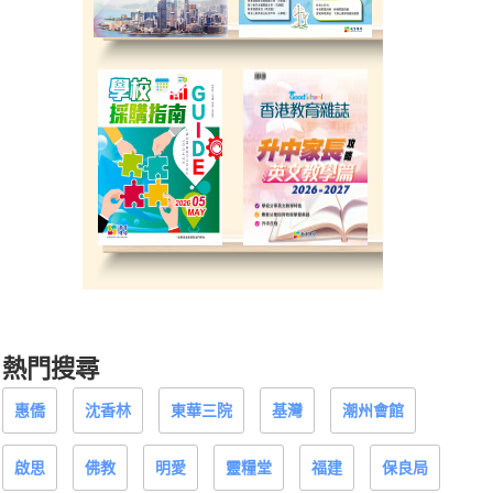
熱門搜尋
惠僑
沈香林
東華三院
基灣
潮州會館
啟思
佛教
明愛
靈糧堂
福建
保良局