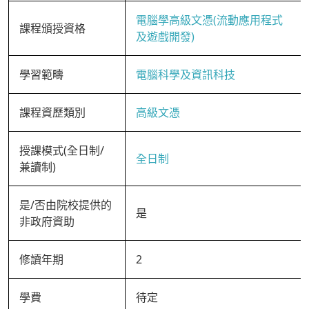
電腦學高級文憑(流動應用程式
課程頒授資格
及遊戲開發)
學習範疇
電腦科學及資訊科技
課程資歷類別
高級文憑
授課模式(全日制/
全日制
兼讀制)
是/否由院校提供的
是
非政府資助
修讀年期
2
學費
待定