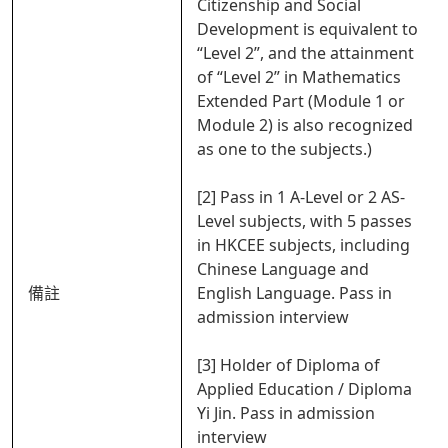
Citizenship and Social
Development is equivalent to
“Level 2”, and the attainment
of “Level 2” in Mathematics
Extended Part (Module 1 or
Module 2) is also recognized
as one to the subjects.)
[2] Pass in 1 A-Level or 2 AS-
Level subjects, with 5 passes
in HKCEE subjects, including
Chinese Language and
備註
English Language. Pass in
admission interview
[3] Holder of Diploma of
Applied Education / Diploma
Yi Jin. Pass in admission
interview