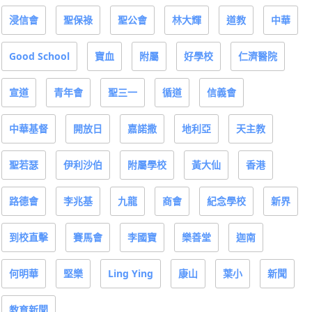
浸信會
聖保祿
聖公會
林大輝
道教
中華
Good School
寶血
附屬
好學校
仁濟醫院
宣道
青年會
聖三一
循道
信義會
中華基督
開放日
嘉諾撒
地利亞
天主教
聖若瑟
伊利沙伯
附屬學校
黃大仙
香港
路德會
李兆基
九龍
商會
紀念學校
新界
到校直擊
賽馬會
李國寶
樂善堂
迦南
何明華
堅樂
Ling Ying
康山
葉小
新聞
教育新聞