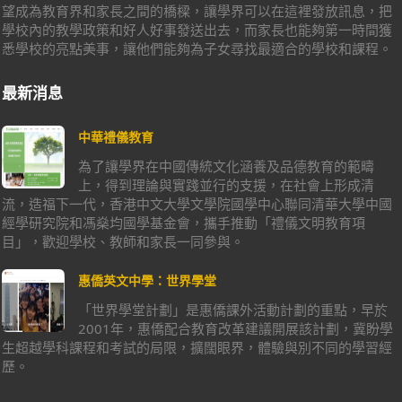
望成為教育界和家長之間的橋樑，讓學界可以在這裡發放訊息，把
學校內的教學政策和好人好事發送出去，而家長也能夠第一時間獲
悉學校的亮點美事，讓他們能夠為子女尋找最適合的學校和課程。
最新消息
中華禮儀教育
為了讓學界在中國傳統文化涵養及品德教育的範疇
上，得到理論與實踐並行的支援，在社會上形成清
流，造福下一代，香港中文大學文學院國學中心聯同清華大學中國
經學研究院和馮燊均國學基金會，攜手推動「禮儀文明教育項
目」，歡迎學校、教師和家長一同參與。
惠僑英文中學：世界學堂
「世界學堂計劃」是惠僑課外活動計劃的重點，早於
2001年，惠僑配合教育改革建議開展該計劃，冀盼學
生超越學科課程和考試的局限，擴闊眼界，體驗與別不同的學習經
歷。