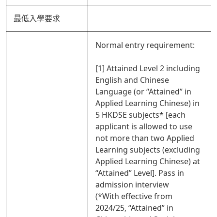
最低入學要求
Normal entry requirement:
[1] Attained Level 2 including
English and Chinese
Language (or “Attained” in
Applied Learning Chinese) in
5 HKDSE subjects* [each
applicant is allowed to use
not more than two Applied
Learning subjects (excluding
Applied Learning Chinese) at
“Attained” Level]. Pass in
admission interview
(*With effective from
2024/25, “Attained” in