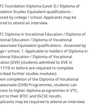
VTC Foundation Diploma (Level 3) / Diploma of
dation Studies Equivalent qualifications -
ssed by college / school. Applicants may be
ired to attend an interview.
VTC Diploma in Vocational Education / Diploma of
tional Education / Diploma of Vocational
alaureate Equivalent qualifications - Assessed by
ege / school. 1. Applicable to holders of Diploma in
tional Education / Diploma of Vocational
ation (DVE) (students admitted to DVE in
17/18 or before are required to complete
cribed further studies modules).
pon completion of the Diploma of Vocational
alaureate (DVB) Programmes, students can
ress to higher diploma programmes in VTC,
ect to their BTEC and IGCSE results.
pplicants may be required to attend an interview.