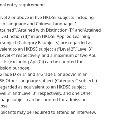
al entry requirement:
Level 2 or above in five HKDSE subjects including
ish Language and Chinese Language. 1.
ttained”,“Attained with Distinction (I)” and“Attained
 Distinction (II)” in an HKDSE Applied Learning
) subject (Category B subjects) are regarded as
valent to an HKDSE subject at“Level 2”,“Level 3”
Level 4” respectively, and a maximum of two ApL
ects (excluding ApL(C)) can be counted for
ssion purpose.
“Grade D or E” and a“Grade C or above” in an
E Other Language subject (Category C subjects)
regarded as equivalent to an HKDSE subject
evel 2” and“Level 3” respectively, and one Other
uage subject can be counted for admission
ose.
pplicants may be required to attend an interview.