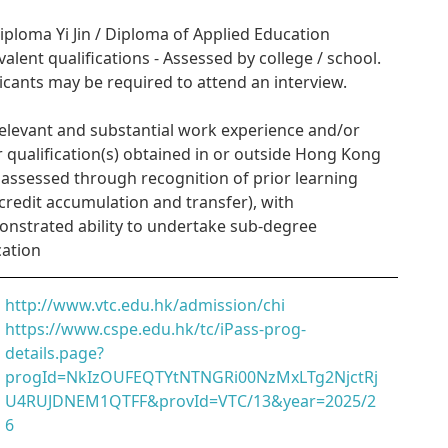
Diploma Yi Jin / Diploma of Applied Education
valent qualifications - Assessed by college / school.
icants may be required to attend an interview.
Relevant and substantial work experience and/or
r qualification(s) obtained in or outside Hong Kong
. assessed through recognition of prior learning
credit accumulation and transfer), with
nstrated ability to undertake sub-degree
ation
http://www.vtc.edu.hk/admission/chi
https://www.cspe.edu.hk/tc/iPass-prog-
details.page?
progId=NkIzOUFEQTYtNTNGRi00NzMxLTg2NjctRj
U4RUJDNEM1QTFF&provId=VTC/13&year=2025/2
6