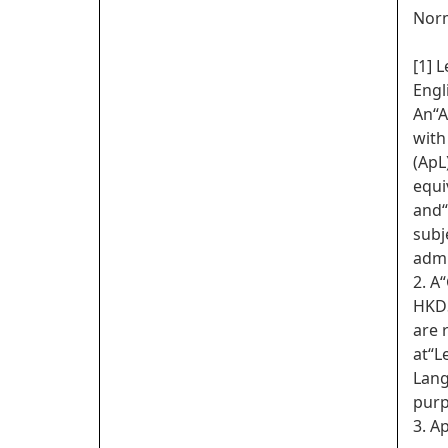
Norm
[1] 
Engl
An“A
with
(ApL
equi
and“
subj
admi
2. A
HKDS
are 
at“L
Lang
purp
3. A