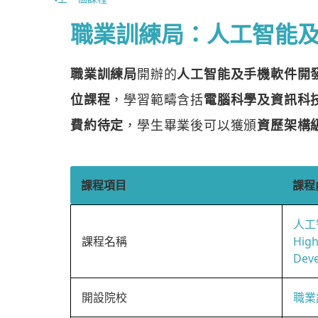
職業訓練局：人工智能
職業訓練局
開辦的
人工智能及手機軟件開
位課程
，學習範疇含括
電腦科學及資訊科
費約待定
，學生畢業後可以獲頒
資歷架構
課程項目
課程
人工
課程名稱
High
Dev
開設院校
職業