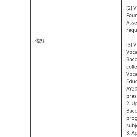
[2] 
Foun
Asse
requ
備註
[3] 
Voca
Bacc
coll
Voca
Educ
AY20
pres
2. U
Bacc
prog
subj
3. A