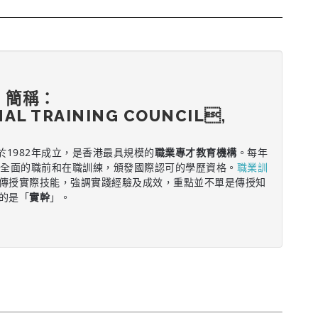
，簡稱：
NAL TRAINING COUNCIL,
於1982年成立，是香港最具規模的
職業專才教育機構
。每年
供全面的職前和在職訓練，頒發國際認可的學歷資格。
職業訓
傳授實際技能，強調實踐經驗及成效，重點並不單是傳授知
的是「
實幹
」。