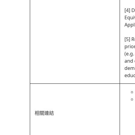
[4] 
Equi
Appl
[5] 
prio
(e.g
and 
demo
educ
相關連結