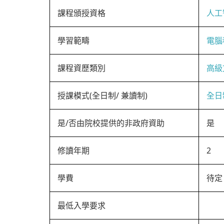
課程頒授資格
人工
學習範疇
電腦
課程資歷類別
高級
授課模式(全日制/ 兼讀制)
全日
是/否由院校提供的非政府資助
是
修讀年期
2
學費
待定
最低入學要求