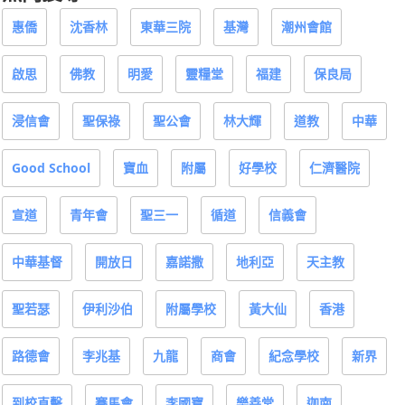
惠僑
沈香林
東華三院
基灣
潮州會館
啟思
佛教
明愛
靈糧堂
福建
保良局
浸信會
聖保祿
聖公會
林大輝
道教
中華
Good School
寶血
附屬
好學校
仁濟醫院
宣道
青年會
聖三一
循道
信義會
中華基督
開放日
嘉諾撒
地利亞
天主教
聖若瑟
伊利沙伯
附屬學校
黃大仙
香港
路德會
李兆基
九龍
商會
紀念學校
新界
到校直擊
賽馬會
李國寶
樂善堂
迦南