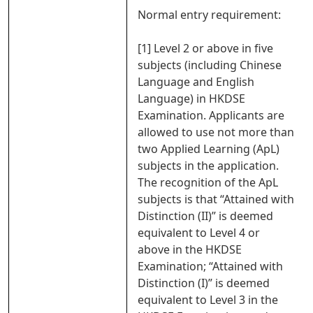
Normal entry requirement:
[1] Level 2 or above in five
subjects (including Chinese
Language and English
Language) in HKDSE
Examination. Applicants are
allowed to use not more than
two Applied Learning (ApL)
subjects in the application.
The recognition of the ApL
subjects is that “Attained with
Distinction (II)” is deemed
equivalent to Level 4 or
above in the HKDSE
Examination; “Attained with
Distinction (I)” is deemed
equivalent to Level 3 in the