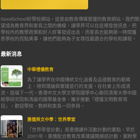
GoodSchool好學校網站，這是由教育傳媒營運的教育網站，我們期
望成為教育界和家長之間的橋樑，讓學界可以在這裡發放訊息，把
學校內的教學政策和好人好事發送出去，而家長也能夠第一時間獲
悉學校的亮點美事，讓他們能夠為子女尋找最適合的學校和課程。
最新消息
中華禮儀教育
為了讓學界在中國傳統文化涵養及品德教育的範疇
上，得到理論與實踐並行的支援，在社會上形成清
流，造福下一代，香港中文大學文學院國學中心聯同清華大學中國
經學研究院和馮燊均國學基金會，攜手推動「禮儀文明教育項
目」，歡迎學校、教師和家長一同參與。
惠僑英文中學：世界學堂
「世界學堂計劃」是惠僑課外活動計劃的重點，早於
2001年，惠僑配合教育改革建議開展該計劃，冀盼學