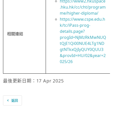
https://www2.hkuspace
.hku.hk/cc/cht/program
me/higher-diploma/
https://www.cspe.edu.h
k/tc/iPass-prog-
details.page?
相關連結
progId=NjMzRkMwNUQ
tQjE1Qi00NUE4LTg1ND
gtNTkxQjIyQUY0QUU3
&provId=HU/02&year=2
025/26
最後更新日期：17 Apr 2025
返回