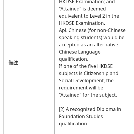
HKDSE Examination; and
“Attained” is deemed
equivalent to Level 2 in the
HKDSE Examination.
ApL Chinese (for non-Chinese
speaking students) would be
accepted as an alternative
Chinese Language
qualification.
備註
If one of the five HKDSE
subjects is Citizenship and
Social Development, the
requirement will be
“Attained” for the subject.
[2] A recognized Diploma in
Foundation Studies
qualification