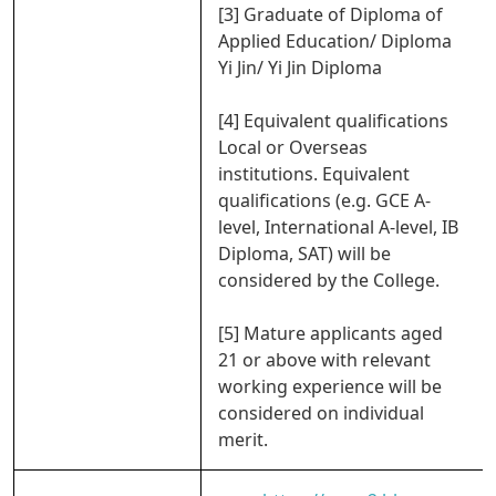
[3] Graduate of Diploma of
Applied Education/ Diploma
Yi Jin/ Yi Jin Diploma
[4] Equivalent qualifications
Local or Overseas
institutions. Equivalent
qualifications (e.g. GCE A-
level, International A-level, IB
Diploma, SAT) will be
considered by the College.
[5] Mature applicants aged
21 or above with relevant
working experience will be
considered on individual
merit.