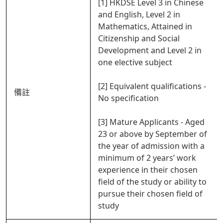
[1] HKDSE Level 3 in Chinese
and English, Level 2 in
Mathematics, Attained in
Citizenship and Social
Development and Level 2 in
one elective subject
[2] Equivalent qualifications -
備註
No specification
[3] Mature Applicants - Aged
23 or above by September of
the year of admission with a
minimum of 2 years’ work
experience in their chosen
field of the study or ability to
pursue their chosen field of
study