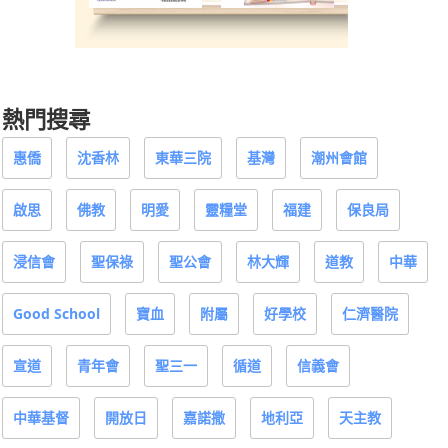
熱門搜尋
惠僑
沈香林
東華三院
基灣
潮州會館
啟思
佛教
明愛
靈糧堂
福建
保良局
浸信會
聖保祿
聖公會
林大輝
道教
中華
Good School
寶血
附屬
好學校
仁濟醫院
宣道
青年會
聖三一
循道
信義會
中華基督
開放日
嘉諾撒
地利亞
天主教