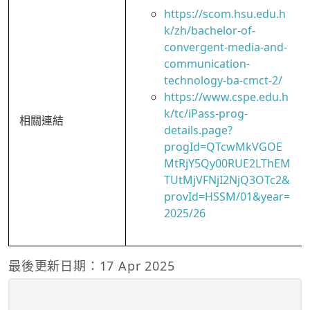
https://scom.hsu.edu.h
k/zh/bachelor-of-
convergent-media-and-
communication-
technology-ba-cmct-2/
https://www.cspe.edu.h
k/tc/iPass-prog-
相關連結
details.page?
progId=QTcwMkVGOE
MtRjY5Qy00RUE2LThEM
TUtMjVFNjI2NjQ3OTc2&
provId=HSSM/01&year=
2025/26
最後更新日期：17 Apr 2025