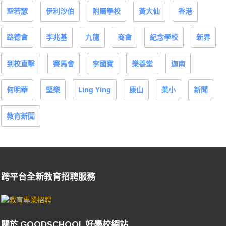
聖若瑟
伊利沙伯
附屬學校
黃大仙
香港
路德會
李兆基
九龍
商會
紀念學校
新界
到校直擊
賽馬會
李國寶
樂善堂
迦南
何明華
堅樂
Ling Ying
康山
葉小
新聞
教育新聞
跨平台全新教育招聘服務
關於 GOODSCHOOL 好學校網站