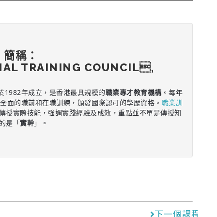
，簡稱：
NAL TRAINING COUNCIL,
於1982年成立，是香港最具規模的
職業專才教育機構
。每年
供全面的職前和在職訓練，頒發國際認可的學歷資格。
職業訓
傳授實際技能，強調實踐經驗及成效，重點並不單是傳授知
的是「
實幹
」。
下一個課程