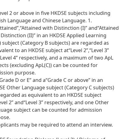
Level 2 or above in five HKDSE subjects including
ish Language and Chinese Language. 1.
ttained”,“Attained with Distinction (I)” and“Attained
 Distinction (II)” in an HKDSE Applied Learning
) subject (Category B subjects) are regarded as
valent to an HKDSE subject at“Level 2”,“Level 3”
Level 4” respectively, and a maximum of two ApL
ects (excluding ApL(C)) can be counted for
ssion purpose.
“Grade D or E” and a“Grade C or above” in an
E Other Language subject (Category C subjects)
regarded as equivalent to an HKDSE subject
evel 2” and“Level 3” respectively, and one Other
uage subject can be counted for admission
ose.
pplicants may be required to attend an interview.