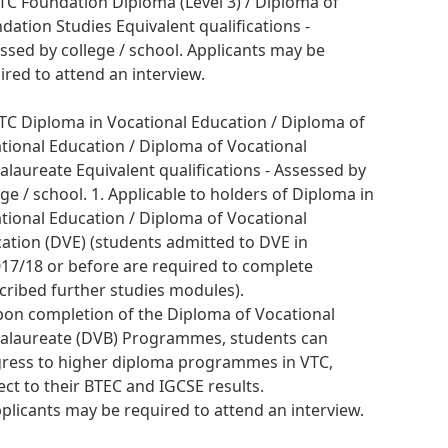
VTC Foundation Diploma (Level 3) / Diploma of
dation Studies Equivalent qualifications -
ssed by college / school. Applicants may be
ired to attend an interview.
VTC Diploma in Vocational Education / Diploma of
tional Education / Diploma of Vocational
alaureate Equivalent qualifications - Assessed by
ege / school. 1. Applicable to holders of Diploma in
tional Education / Diploma of Vocational
ation (DVE) (students admitted to DVE in
17/18 or before are required to complete
cribed further studies modules).
pon completion of the Diploma of Vocational
alaureate (DVB) Programmes, students can
ress to higher diploma programmes in VTC,
ect to their BTEC and IGCSE results.
pplicants may be required to attend an interview.