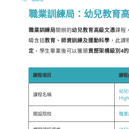
職業訓練局：幼兒教育
職業訓練局
開辦的
幼兒教育高級文憑
課程
疇含括
教育、師資訓練及運動科學
，此課
定
，學生畢業後可以獲頒
資歷架構級別4
課程項目
課程
幼兒
課程名稱
High
開設院校
職業