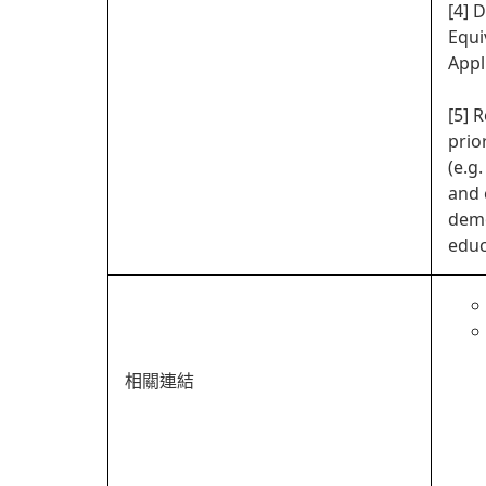
[4] 
Equi
Appl
[5] 
prio
(e.g
and 
demo
educ
相關連結