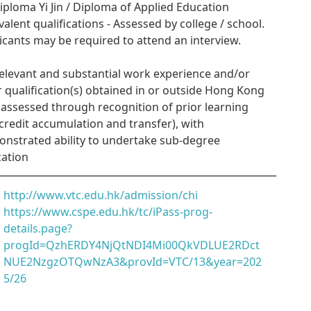
Diploma Yi Jin / Diploma of Applied Education
valent qualifications - Assessed by college / school.
icants may be required to attend an interview.
Relevant and substantial work experience and/or
r qualification(s) obtained in or outside Hong Kong
. assessed through recognition of prior learning
credit accumulation and transfer), with
nstrated ability to undertake sub-degree
ation
http://www.vtc.edu.hk/admission/chi
https://www.cspe.edu.hk/tc/iPass-prog-
details.page?
progId=QzhERDY4NjQtNDI4Mi00QkVDLUE2RDct
NUE2NzgzOTQwNzA3&provId=VTC/13&year=202
5/26