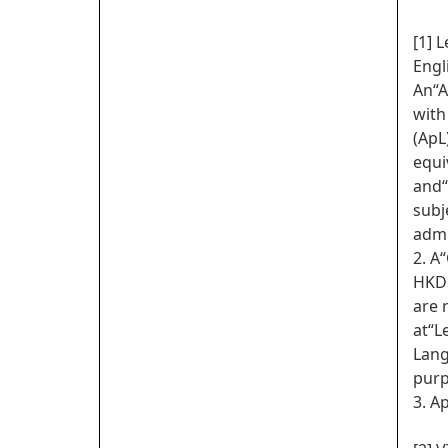
[1] 
Engl
An“A
with
(ApL
equi
and“
subj
admi
2. A
HKDS
are 
at“L
Lang
purp
3. A