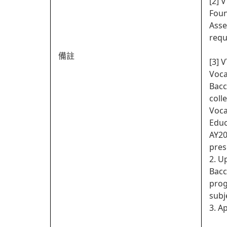
[2] 
Foun
Asse
requ
備註
[3] 
Voca
Bacc
coll
Voca
Educ
AY20
pres
2. U
Bacc
prog
subj
3. A