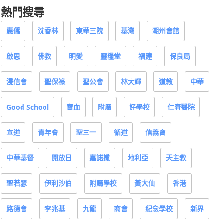
熱門搜尋
惠僑
沈香林
東華三院
基灣
潮州會館
啟思
佛教
明愛
靈糧堂
福建
保良局
浸信會
聖保祿
聖公會
林大輝
道教
中華
Good School
寶血
附屬
好學校
仁濟醫院
宣道
青年會
聖三一
循道
信義會
中華基督
開放日
嘉諾撒
地利亞
天主教
聖若瑟
伊利沙伯
附屬學校
黃大仙
香港
路德會
李兆基
九龍
商會
紀念學校
新界