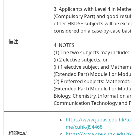
3. Applicants with Level 4 in Mathe
(Compulsory Part) and good results
other HKDSE subjects will be except
considered on a case-by-case basis.
備註
4. NOTES:
(1) The two subjects may include:
(i) 2 elective subjects; or
(ii) 1 elective subject and Mathemat
(Extended Part) Module I or Module 
(2) Preferred subjects: Mathematic
(Extended Part) Module I or Module 
Biology, Chemistry, Information an
Communication Technology and Phy
https://www.jupas.edu.hk/tc
me/cuhk/JS4468
相關連結
https://www.cse.cuhk.edu.hk/