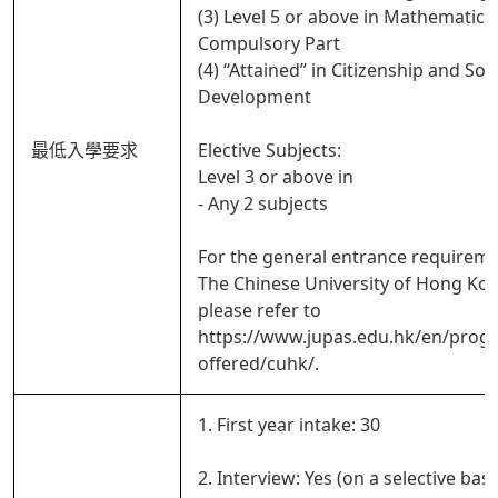
(3) Level 5 or above in Mathematics
Compulsory Part
(4) “Attained” in Citizenship and Soci
Development
最低入學要求
Elective Subjects:
Level 3 or above in
- Any 2 subjects
For the general entrance requireme
The Chinese University of Hong Ko
please refer to
https://www.jupas.edu.hk/en/pro
offered/cuhk/.
1. First year intake: 30
2. Interview: Yes (on a selective basi