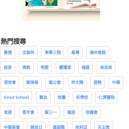
熱門搜尋
惠僑
沈香林
東華三院
基灣
潮州會館
啟思
佛教
明愛
靈糧堂
福建
保良局
浸信會
聖保祿
聖公會
林大輝
道教
中華
Good School
寶血
附屬
好學校
仁濟醫院
宣道
青年會
聖三一
循道
信義會
中華基督
開放日
嘉諾撒
地利亞
天主教