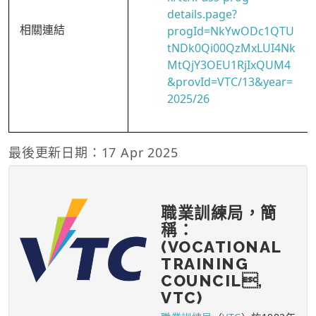
details.page?
相關連結
progId=NkYwODc1QTU
tNDk0Qi00QzMxLUI4Nk
MtQjY3OEU1RjIxQUM4
&provId=VTC/13&year=
2025/26
最後更新日期：17 Apr 2025
職業訓練局，簡
稱：
(VOCATIONAL
TRAINING
COUNCIL,
VTC)