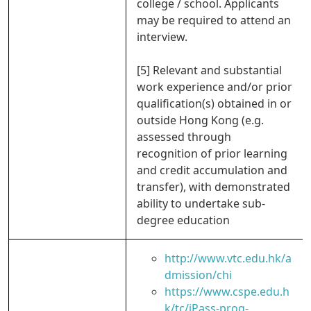
college / school. Applicants
may be required to attend an
interview.
[5] Relevant and substantial
work experience and/or prior
qualification(s) obtained in or
outside Hong Kong (e.g.
assessed through
recognition of prior learning
and credit accumulation and
transfer), with demonstrated
ability to undertake sub-
degree education
http://www.vtc.edu.hk/a
dmission/chi
https://www.cspe.edu.h
k/tc/iPass-prog-