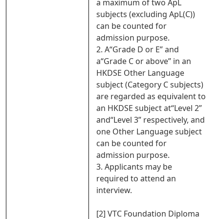
a maximum of two ApL
subjects (excluding ApL(C))
can be counted for
admission purpose.
2. A“Grade D or E” and
a“Grade C or above” in an
HKDSE Other Language
subject (Category C subjects)
are regarded as equivalent to
an HKDSE subject at“Level 2”
and“Level 3” respectively, and
one Other Language subject
can be counted for
admission purpose.
3. Applicants may be
required to attend an
interview.
[2] VTC Foundation Diploma