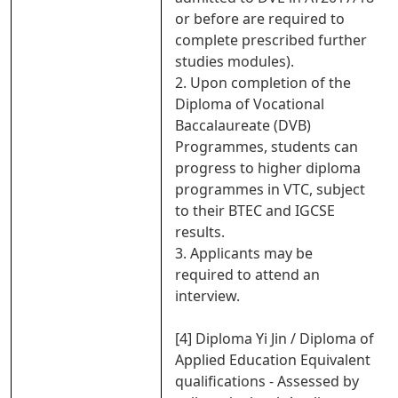
or before are required to
complete prescribed further
studies modules).
2. Upon completion of the
Diploma of Vocational
Baccalaureate (DVB)
Programmes, students can
progress to higher diploma
programmes in VTC, subject
to their BTEC and IGCSE
results.
3. Applicants may be
required to attend an
interview.
[4] Diploma Yi Jin / Diploma of
Applied Education Equivalent
qualifications - Assessed by