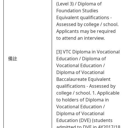
(Level 3) / Diploma of
Foundation Studies
Equivalent qualifications -
Assessed by college / school.
Applicants may be required
to attend an interview.
[3] VTC Diploma in Vocational
備註
Education / Diploma of
Vocational Education /
Diploma of Vocational
Baccalaureate Equivalent
qualifications - Assessed by
college / school. 1. Applicable
to holders of Diploma in
Vocational Education /
Diploma of Vocational
Education (DVE) (students
admitted to DVE in AY2017/18