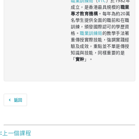
職業訓練局
（
VTC
）於1982年
成立，是香港最具規模的
職業
專才教育機構
。每年為約20萬
名學生提供全面的職前和在職
訓練，頒發國際認可的學歷資
格。
職業訓練局
的教學手法著
重傳授實際技能，強調實踐經
驗及成效，重點並不單是傳授
知識與技能，同樣重要的是
「
實幹
」。
返回
上一個課程