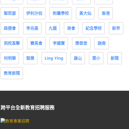
聖若瑟
伊利沙伯
附屬學校
黃大仙
香港
路德會
李兆基
九龍
商會
紀念學校
新界
到校直擊
賽馬會
李國寶
樂善堂
迦南
何明華
堅樂
Ling Ying
康山
葉小
新聞
教育新聞
跨平台全新教育招聘服務