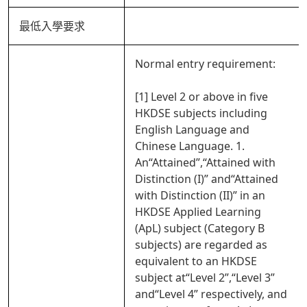
最低入學要求
Normal entry requirement:
[1] Level 2 or above in five
HKDSE subjects including
English Language and
Chinese Language. 1.
An“Attained”,“Attained with
Distinction (I)” and“Attained
with Distinction (II)” in an
HKDSE Applied Learning
(ApL) subject (Category B
subjects) are regarded as
equivalent to an HKDSE
subject at“Level 2”,“Level 3”
and“Level 4” respectively, and