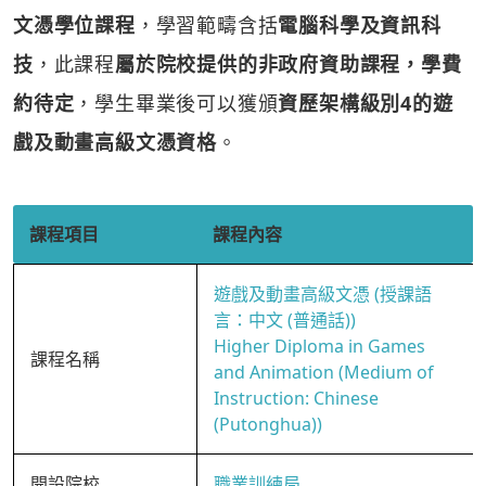
文憑學位課程
，學習範疇含括
電腦科學及資訊科
技
，此課程
屬於院校提供的非政府資助課程，學費
約待定
，學生畢業後可以獲頒
資歷架構級別4的遊
戲及動畫高級文憑資格
。
課程項目
課程內容
遊戲及動畫高級文憑 (授課語
言：中文 (普通話))
Higher Diploma in Games
課程名稱
and Animation (Medium of
Instruction: Chinese
(Putonghua))
開設院校
職業訓練局