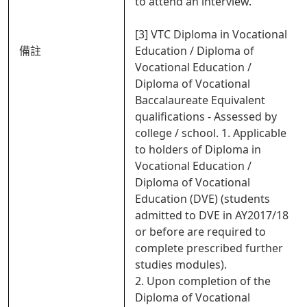
to attend an interview.
[3] VTC Diploma in Vocational
備註
Education / Diploma of
Vocational Education /
Diploma of Vocational
Baccalaureate Equivalent
qualifications - Assessed by
college / school. 1. Applicable
to holders of Diploma in
Vocational Education /
Diploma of Vocational
Education (DVE) (students
admitted to DVE in AY2017/18
or before are required to
complete prescribed further
studies modules).
2. Upon completion of the
Diploma of Vocational