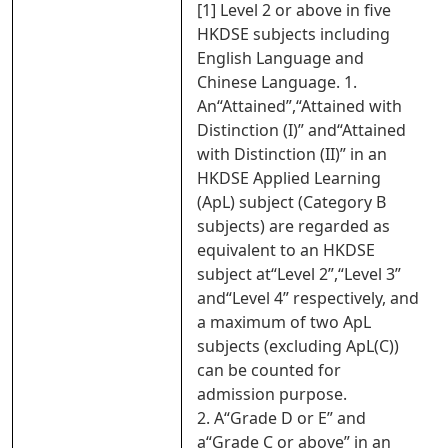
[1] Level 2 or above in five
HKDSE subjects including
English Language and
Chinese Language. 1.
An“Attained”,“Attained with
Distinction (I)” and“Attained
with Distinction (II)” in an
HKDSE Applied Learning
(ApL) subject (Category B
subjects) are regarded as
equivalent to an HKDSE
subject at“Level 2”,“Level 3”
and“Level 4” respectively, and
a maximum of two ApL
subjects (excluding ApL(C))
can be counted for
admission purpose.
2. A“Grade D or E” and
a“Grade C or above” in an