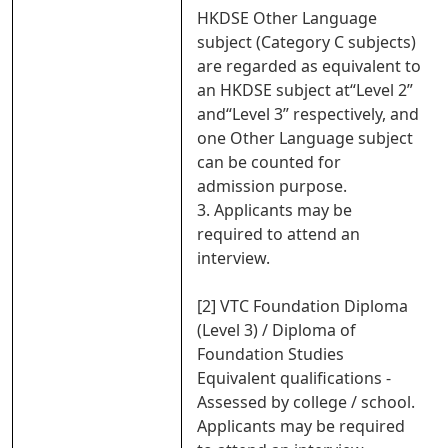
HKDSE Other Language
subject (Category C subjects)
are regarded as equivalent to
an HKDSE subject at“Level 2”
and“Level 3” respectively, and
one Other Language subject
can be counted for
admission purpose.
3. Applicants may be
required to attend an
interview.
[2] VTC Foundation Diploma
(Level 3) / Diploma of
Foundation Studies
Equivalent qualifications -
Assessed by college / school.
Applicants may be required