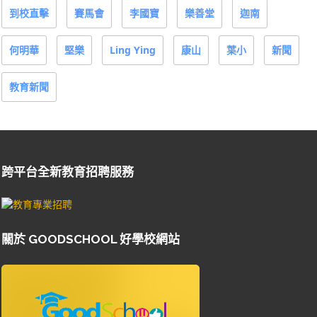
到校直擊
賽馬會
李國寶
樂善堂
迦南
何明華
堅樂
Ling Ying
康山
葉小
新聞
教育新聞
跨平台全新教育招聘服務
關於 GOODSCHOOL 好學校網站