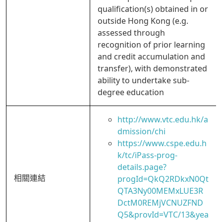
qualification(s) obtained in or
outside Hong Kong (e.g.
assessed through
recognition of prior learning
and credit accumulation and
transfer), with demonstrated
ability to undertake sub-
degree education
http://www.vtc.edu.hk/a
dmission/chi
https://www.cspe.edu.h
k/tc/iPass-prog-
details.page?
相關連結
progId=QkQ2RDkxN0Qt
QTA3Ny00MEMxLUE3R
DctM0REMjVCNUZFND
Q5&provId=VTC/13&yea