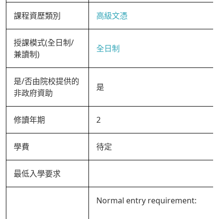
課程資歷類別
高級文憑
授課模式(全日制/
全日制
兼讀制)
是/否由院校提供的
是
非政府資助
修讀年期
2
學費
待定
最低入學要求
Normal entry requirement: