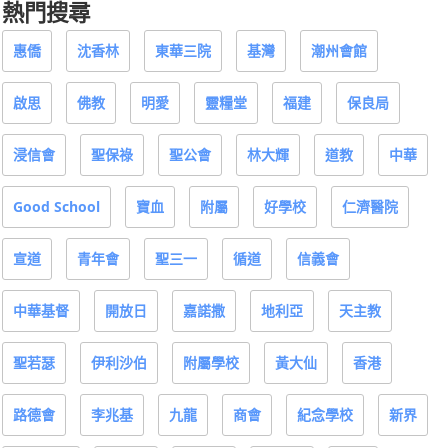
熱門搜尋
惠僑
沈香林
東華三院
基灣
潮州會館
啟思
佛教
明愛
靈糧堂
福建
保良局
浸信會
聖保祿
聖公會
林大輝
道教
中華
Good School
寶血
附屬
好學校
仁濟醫院
宣道
青年會
聖三一
循道
信義會
中華基督
開放日
嘉諾撒
地利亞
天主教
聖若瑟
伊利沙伯
附屬學校
黃大仙
香港
路德會
李兆基
九龍
商會
紀念學校
新界