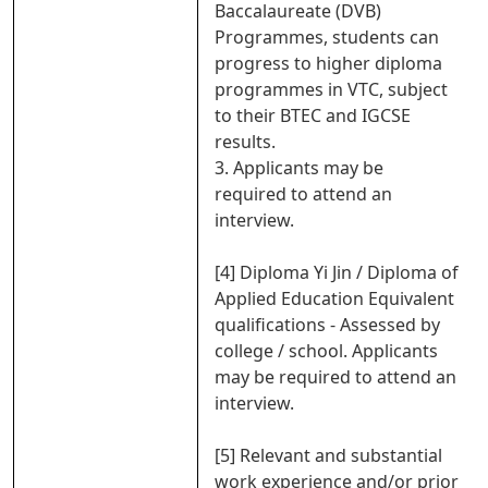
Baccalaureate (DVB)
Programmes, students can
progress to higher diploma
programmes in VTC, subject
to their BTEC and IGCSE
results.
3. Applicants may be
required to attend an
interview.
[4] Diploma Yi Jin / Diploma of
Applied Education Equivalent
qualifications - Assessed by
college / school. Applicants
may be required to attend an
interview.
[5] Relevant and substantial
work experience and/or prior