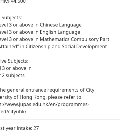
HK$ 44,500
 Subjects:
Level 3 or above in Chinese Language
Level 3 or above in English Language
Level 3 or above in Mathematics Compulsory Part
“Attained” in Citizenship and Social Development
tive Subjects:
l 3 or above in
y 2 subjects
the general entrance requirements of City
ersity of Hong Kong, please refer to
s://www.jupas.edu.hk/en/programmes-
red/cityuhk/.
rst year intake: 27