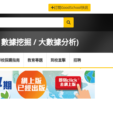
訂閱GoodSchool快訊
/ 數據挖掘 / 大數據分析)
學校採購指南
教育專題
到校直擊
招聘
首頁
/
課程