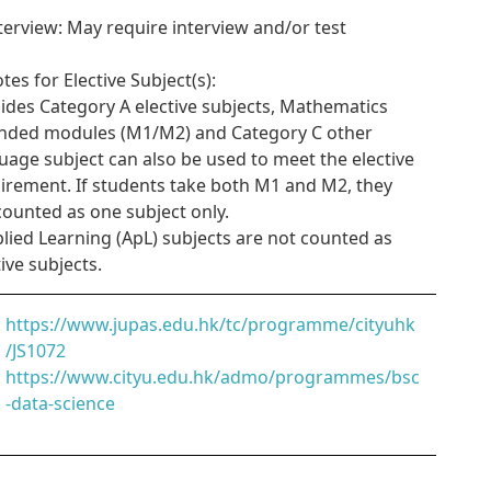
nterview: May require interview and/or test
otes for Elective Subject(s):
sides Category A elective subjects, Mathematics
nded modules (M1/M2) and Category C other
uage subject can also be used to meet the elective
irement. If students take both M1 and M2, they
counted as one subject only.
plied Learning (ApL) subjects are not counted as
tive subjects.
https://www.jupas.edu.hk/tc/programme/cityuhk
/JS1072
https://www.cityu.edu.hk/admo/programmes/bsc
-data-science