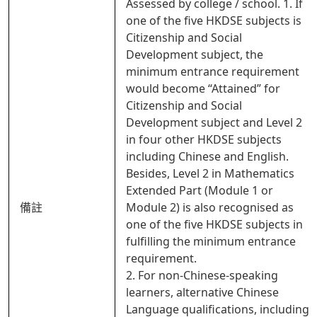
Assessed by college / school. 1. If
one of the five HKDSE subjects is
Citizenship and Social
Development subject, the
minimum entrance requirement
would become “Attained” for
Citizenship and Social
Development subject and Level 2
in four other HKDSE subjects
including Chinese and English.
Besides, Level 2 in Mathematics
Extended Part (Module 1 or
備註
Module 2) is also recognised as
one of the five HKDSE subjects in
fulfilling the minimum entrance
requirement.
2. For non-Chinese-speaking
learners, alternative Chinese
Language qualifications, including