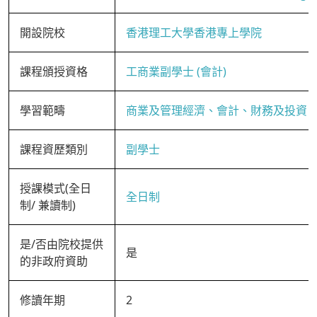
開設院校
香港理工大學香港專上學院
課程頒授資格
工商業副學士 (會計)
學習範疇
商業及管理經濟、會計、財務及投資
課程資歷類別
副學士
授課模式(全日
全日制
制/ 兼讀制)
是/否由院校提供
是
的非政府資助
修讀年期
2