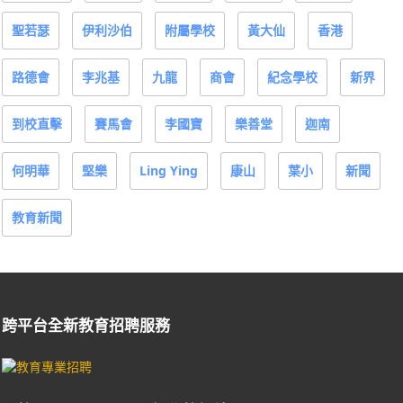
聖若瑟
伊利沙伯
附屬學校
黃大仙
香港
路德會
李兆基
九龍
商會
紀念學校
新界
到校直擊
賽馬會
李國寶
樂善堂
迦南
何明華
堅樂
Ling Ying
康山
葉小
新聞
教育新聞
跨平台全新教育招聘服務