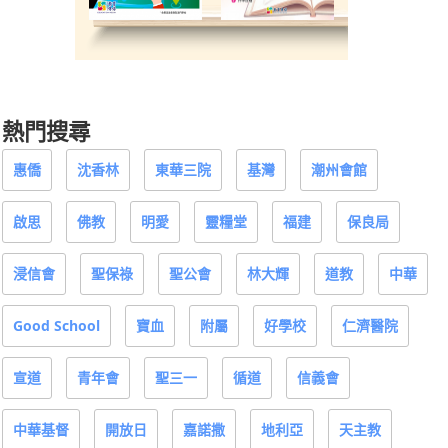
熱門搜尋
惠僑
沈香林
東華三院
基灣
潮州會館
啟思
佛教
明愛
靈糧堂
福建
保良局
浸信會
聖保祿
聖公會
林大輝
道教
中華
Good School
寶血
附屬
好學校
仁濟醫院
宣道
青年會
聖三一
循道
信義會
中華基督
開放日
嘉諾撒
地利亞
天主教