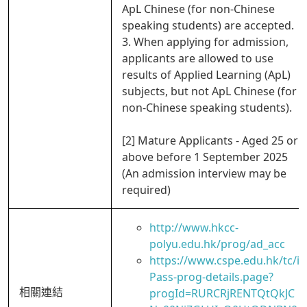
ApL Chinese (for non-Chinese
speaking students) are accepted.
3. When applying for admission,
applicants are allowed to use
results of Applied Learning (ApL)
subjects, but not ApL Chinese (for
non-Chinese speaking students).
[2] Mature Applicants - Aged 25 or
above before 1 September 2025
(An admission interview may be
required)
http://www.hkcc-
polyu.edu.hk/prog/ad_acc
https://www.cspe.edu.hk/tc/i
Pass-prog-details.page?
相關連結
progId=RURCRjRENTQtQkJC