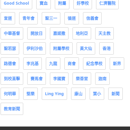
Good School
寶血
附屬
好學校
仁濟醫院
宣道
青年會
聖三一
循道
信義會
中華基督
開放日
嘉諾撒
地利亞
天主教
聖若瑟
伊利沙伯
附屬學校
黃大仙
香港
路德會
李兆基
九龍
商會
紀念學校
新界
到校直擊
賽馬會
李國寶
樂善堂
迦南
何明華
堅樂
Ling Ying
康山
葉小
新聞
教育新聞