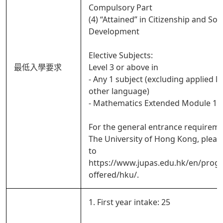
Compulsory Part
(4) “Attained” in Citizenship and Soci
Development
Elective Subjects:
最低入學要求
Level 3 or above in
- Any 1 subject (excluding applied l
other language)
- Mathematics Extended Module 1 o
For the general entrance requireme
The University of Hong Kong, pleas
to
https://www.jupas.edu.hk/en/pro
offered/hku/.
1. First year intake: 25