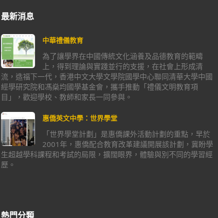
最新消息
中華禮儀教育
為了讓學界在中國傳統文化涵養及品德教育的範疇
上，得到理論與實踐並行的支援，在社會上形成清
流，造福下一代，香港中文大學文學院國學中心聯同清華大學中國
經學研究院和馮燊均國學基金會，攜手推動「禮儀文明教育項
目」，歡迎學校、教師和家長一同參與。
惠僑英文中學：世界學堂
「世界學堂計劃」是惠僑課外活動計劃的重點，早於
2001年，惠僑配合教育改革建議開展該計劃，冀盼學
生超越學科課程和考試的局限，擴闊眼界，體驗與別不同的學習經
歷。
熱門分類