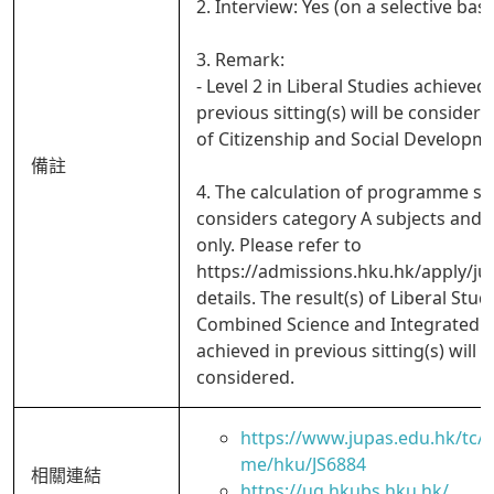
2. Interview: Yes (on a selective basi
3. Remark:
- Level 2 in Liberal Studies achieved 
previous sitting(s) will be considered
of Citizenship and Social Developm
備註
4. The calculation of programme sc
considers category A subjects and
only. Please refer to
https://admissions.hku.hk/apply/ju
details. The result(s) of Liberal Stud
Combined Science and Integrated S
achieved in previous sitting(s) will a
considered.
https://www.jupas.edu.hk/tc
me/hku/JS6884
相關連結
https://ug.hkubs.hku.hk/