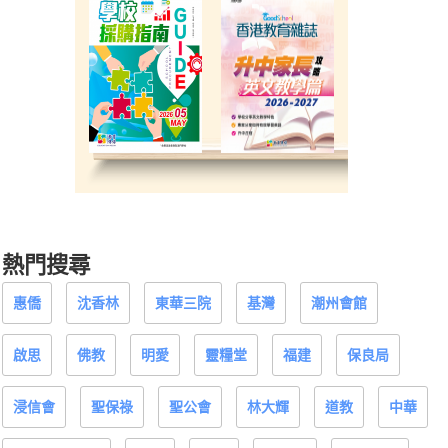
熱門搜尋
惠僑
沈香林
東華三院
基灣
潮州會館
啟思
佛教
明愛
靈糧堂
福建
保良局
浸信會
聖保祿
聖公會
林大輝
道教
中華