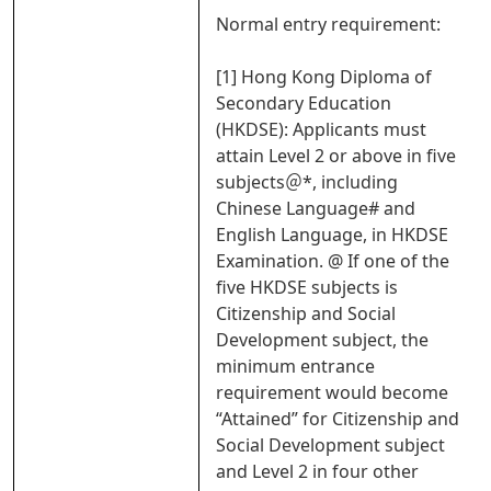
Normal entry requirement:
[1] Hong Kong Diploma of
Secondary Education
(HKDSE): Applicants must
attain Level 2 or above in five
subjects＠*, including
Chinese Language# and
English Language, in HKDSE
Examination. @ If one of the
five HKDSE subjects is
Citizenship and Social
Development subject, the
minimum entrance
requirement would become
“Attained” for Citizenship and
Social Development subject
and Level 2 in four other