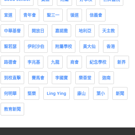
宣道
青年會
聖三一
循道
信義會
中華基督
開放日
嘉諾撒
地利亞
天主教
聖若瑟
伊利沙伯
附屬學校
黃大仙
香港
路德會
李兆基
九龍
商會
紀念學校
新界
到校直擊
賽馬會
李國寶
樂善堂
迦南
何明華
堅樂
Ling Ying
康山
葉小
新聞
教育新聞