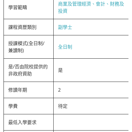
商業及管理經濟、會計、財務及
學習範疇
投資
課程資歷類別
副學士
授課模式(全日制/
全日制
兼讀制)
是/否由院校提供的
是
非政府資助
修讀年期
2
學費
待定
最低入學要求