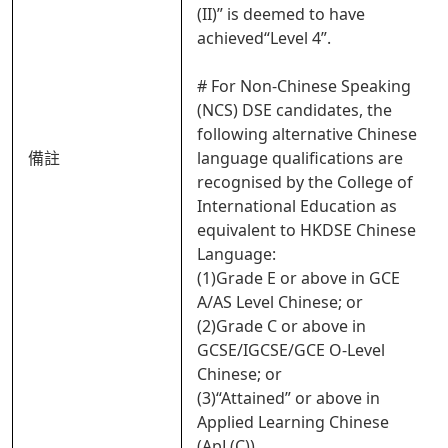
(II)” is deemed to have
achieved“Level 4”.
# For Non-Chinese Speaking
(NCS) DSE candidates, the
following alternative Chinese
備註
language qualifications are
recognised by the College of
International Education as
equivalent to HKDSE Chinese
Language:
(1)Grade E or above in GCE
A/AS Level Chinese; or
(2)Grade C or above in
GCSE/IGCSE/GCE O-Level
Chinese; or
(3)“Attained” or above in
Applied Learning Chinese
(ApL(C)).