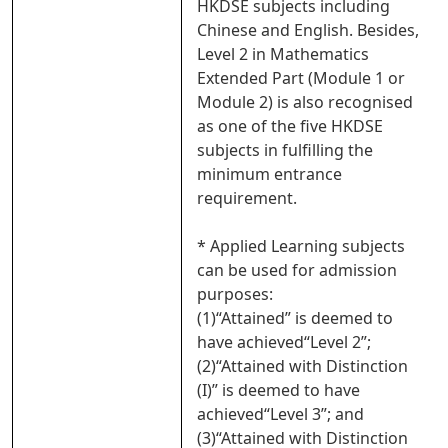
HKDSE subjects including
Chinese and English. Besides,
Level 2 in Mathematics
Extended Part (Module 1 or
Module 2) is also recognised
as one of the five HKDSE
subjects in fulfilling the
minimum entrance
requirement.
* Applied Learning subjects
can be used for admission
purposes:
(1)“Attained” is deemed to
have achieved“Level 2”;
(2)“Attained with Distinction
(I)” is deemed to have
achieved“Level 3”; and
(3)“Attained with Distinction