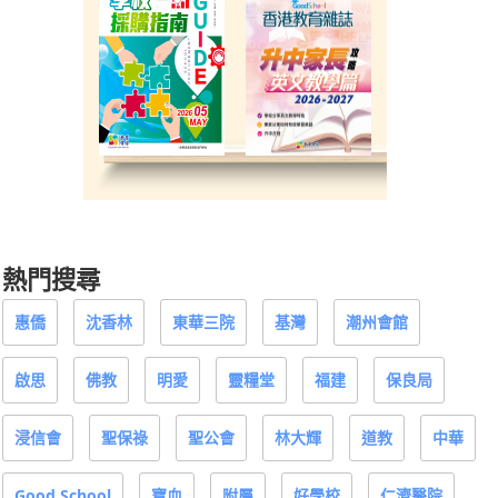
熱門搜尋
惠僑
沈香林
東華三院
基灣
潮州會館
啟思
佛教
明愛
靈糧堂
福建
保良局
浸信會
聖保祿
聖公會
林大輝
道教
中華
Good School
寶血
附屬
好學校
仁濟醫院