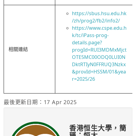
https://sbus.hsu.edu.hk
/zh/prog2/fb2/info2/
https://www.cspe.edu.h
k/tc/iPass-prog-
details.page?
相關連結
progId=RUI3MDMxMjct
OTE5MC00ODQ0LUI0N
DktRTIyN0FFRUQ3Nzkx
&provId=HSSM/01&yea
r=2025/26
最後更新日期：17 Apr 2025
香港恒生大學，簡
稱：恒大