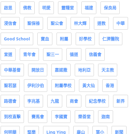
啟思
佛教
明愛
靈糧堂
福建
保良局
浸信會
聖保祿
聖公會
林大輝
道教
中華
Good School
寶血
附屬
好學校
仁濟醫院
宣道
青年會
聖三一
循道
信義會
中華基督
開放日
嘉諾撒
地利亞
天主教
聖若瑟
伊利沙伯
附屬學校
黃大仙
香港
路德會
李兆基
九龍
商會
紀念學校
新界
到校直擊
賽馬會
李國寶
樂善堂
迦南
何明華
堅樂
Ling Ying
康山
葉小
新聞