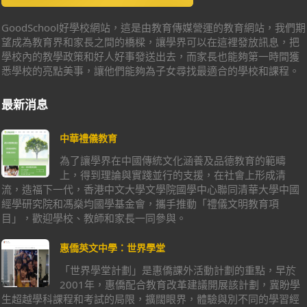
GoodSchool好學校網站，這是由教育傳媒營運的教育網站，我們期
望成為教育界和家長之間的橋樑，讓學界可以在這裡發放訊息，把
學校內的教學政策和好人好事發送出去，而家長也能夠第一時間獲
悉學校的亮點美事，讓他們能夠為子女尋找最適合的學校和課程。
最新消息
中華禮儀教育
為了讓學界在中國傳統文化涵養及品德教育的範疇
上，得到理論與實踐並行的支援，在社會上形成清
流，造福下一代，香港中文大學文學院國學中心聯同清華大學中國
經學研究院和馮燊均國學基金會，攜手推動「禮儀文明教育項
目」，歡迎學校、教師和家長一同參與。
惠僑英文中學：世界學堂
「世界學堂計劃」是惠僑課外活動計劃的重點，早於
2001年，惠僑配合教育改革建議開展該計劃，冀盼學
生超越學科課程和考試的局限，擴闊眼界，體驗與別不同的學習經