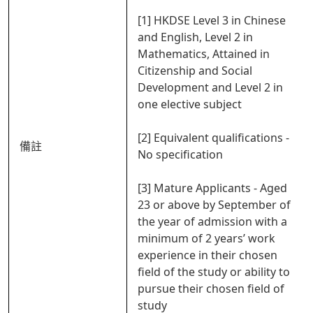
[1] HKDSE Level 3 in Chinese
and English, Level 2 in
Mathematics, Attained in
Citizenship and Social
Development and Level 2 in
one elective subject
[2] Equivalent qualifications -
備註
No specification
[3] Mature Applicants - Aged
23 or above by September of
the year of admission with a
minimum of 2 years’ work
experience in their chosen
field of the study or ability to
pursue their chosen field of
study