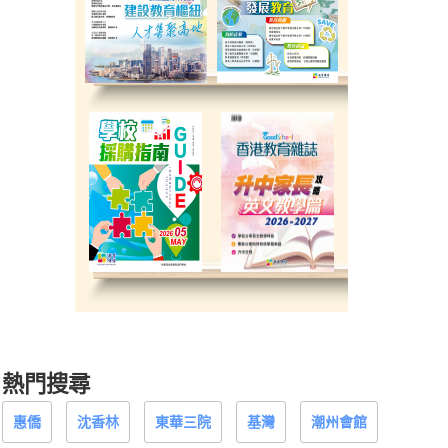
熱門搜尋
惠僑
沈香林
東華三院
基灣
潮州會館