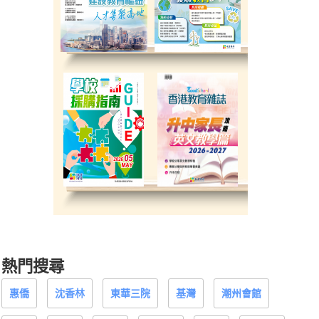
熱門搜尋
惠僑
沈香林
東華三院
基灣
潮州會館