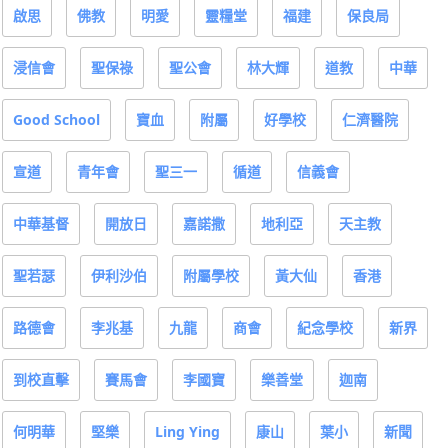
啟思
佛教
明愛
靈糧堂
福建
保良局
浸信會
聖保祿
聖公會
林大輝
道教
中華
Good School
寶血
附屬
好學校
仁濟醫院
宣道
青年會
聖三一
循道
信義會
中華基督
開放日
嘉諾撒
地利亞
天主教
聖若瑟
伊利沙伯
附屬學校
黃大仙
香港
路德會
李兆基
九龍
商會
紀念學校
新界
到校直擊
賽馬會
李國寶
樂善堂
迦南
何明華
堅樂
Ling Ying
康山
葉小
新聞