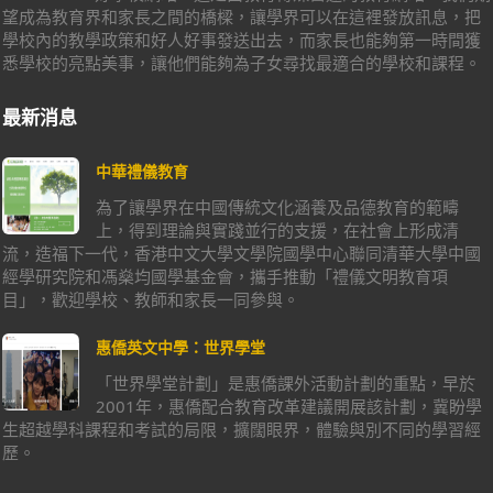
望成為教育界和家長之間的橋樑，讓學界可以在這裡發放訊息，把
學校內的教學政策和好人好事發送出去，而家長也能夠第一時間獲
悉學校的亮點美事，讓他們能夠為子女尋找最適合的學校和課程。
最新消息
中華禮儀教育
為了讓學界在中國傳統文化涵養及品德教育的範疇
上，得到理論與實踐並行的支援，在社會上形成清
流，造福下一代，香港中文大學文學院國學中心聯同清華大學中國
經學研究院和馮燊均國學基金會，攜手推動「禮儀文明教育項
目」，歡迎學校、教師和家長一同參與。
惠僑英文中學：世界學堂
「世界學堂計劃」是惠僑課外活動計劃的重點，早於
2001年，惠僑配合教育改革建議開展該計劃，冀盼學
生超越學科課程和考試的局限，擴闊眼界，體驗與別不同的學習經
歷。