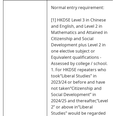
Normal entry requirement:
[1] HKDSE Level 3 in Chinese
and English, and Level 2 in
Mathematics and Attained in
Citizenship and Social
Development plus Level 2 in
one elective subject or
Equivalent qualifications -
Assessed by college / school.
1. For HKDSE repeaters who
took“Liberal Studies” in
2023/24 or before and have
not taken“Citizenship and
Social Development” in
2024/25 and thereafter,“Level
2” or above in“Liberal
Studies” would be regarded