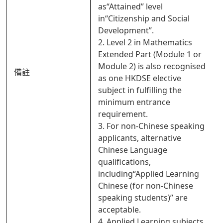
as“Attained” level
in“Citizenship and Social
Development”.
2. Level 2 in Mathematics
Extended Part (Module 1 or
Module 2) is also recognised
備註
as one HKDSE elective
subject in fulfilling the
minimum entrance
requirement.
3. For non-Chinese speaking
applicants, alternative
Chinese Language
qualifications,
including“Applied Learning
Chinese (for non-Chinese
speaking students)” are
acceptable.
4. Applied Learning subjects,