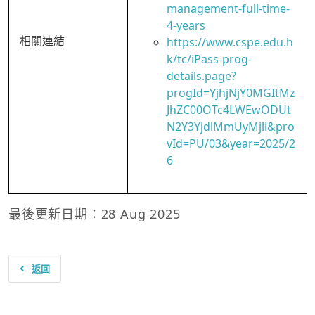
management-full-time-
4-years
相關連結
https://www.cspe.edu.h
k/tc/iPass-prog-
details.page?
progId=YjhjNjY0MGItMz
JhZC00OTc4LWEwODUt
N2Y3YjdlMmUyMjli&pro
vId=PU/03&year=2025/2
6
最後更新日期：28 Aug 2025
返回