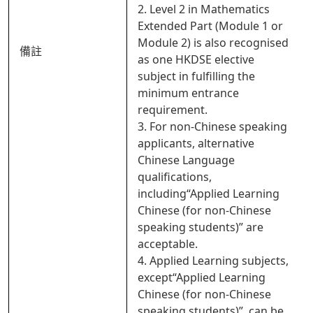
2. Level 2 in Mathematics
Extended Part (Module 1 or
Module 2) is also recognised
備註
as one HKDSE elective
subject in fulfilling the
minimum entrance
requirement.
3. For non-Chinese speaking
applicants, alternative
Chinese Language
qualifications,
including“Applied Learning
Chinese (for non-Chinese
speaking students)” are
acceptable.
4. Applied Learning subjects,
except“Applied Learning
Chinese (for non-Chinese
speaking students)”, can be