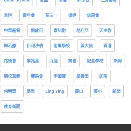
宣道
青年會
聖三一
循道
信義會
中華基督
開放日
嘉諾撒
地利亞
天主教
聖若瑟
伊利沙伯
附屬學校
黃大仙
香港
路德會
李兆基
九龍
商會
紀念學校
新界
到校直擊
賽馬會
李國寶
樂善堂
迦南
何明華
堅樂
Ling Ying
康山
葉小
新聞
教育新聞