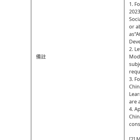
1. F
2023
Soci
or a
as“A
Deve
2. L
備註
Modu
subj
requ
3. F
Chin
Lear
are 
4. A
Chin
cons
[2] 