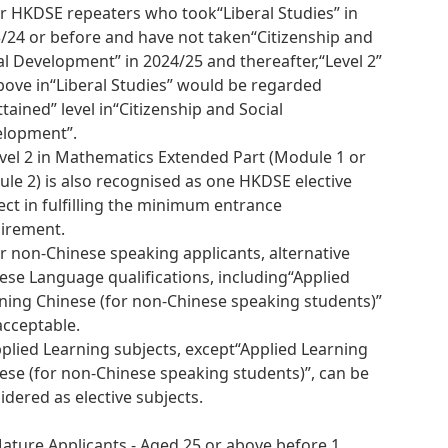
or HKDSE repeaters who took“Liberal Studies” in
/24 or before and have not taken“Citizenship and
al Development” in 2024/25 and thereafter,“Level 2”
bove in“Liberal Studies” would be regarded
ttained” level in“Citizenship and Social
lopment”.
evel 2 in Mathematics Extended Part (Module 1 or
le 2) is also recognised as one HKDSE elective
ect in fulfilling the minimum entrance
irement.
or non-Chinese speaking applicants, alternative
ese Language qualifications, including“Applied
ning Chinese (for non-Chinese speaking students)”
acceptable.
pplied Learning subjects, except“Applied Learning
ese (for non-Chinese speaking students)”, can be
idered as elective subjects.
Mature Applicants - Aged 25 or above before 1