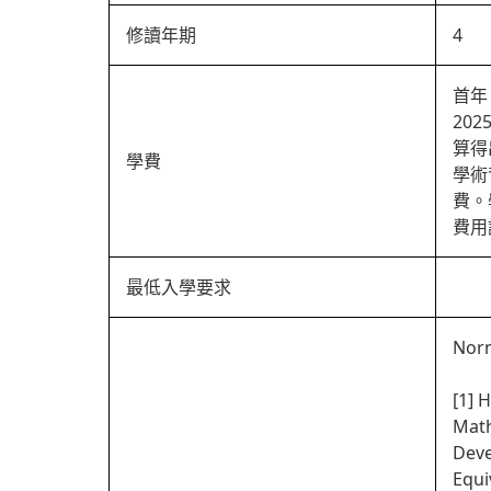
修讀年期
4
首年：
20
算得
學費
學術
費。
費用
最低入學要求
Norm
[1] 
Math
Deve
Equi