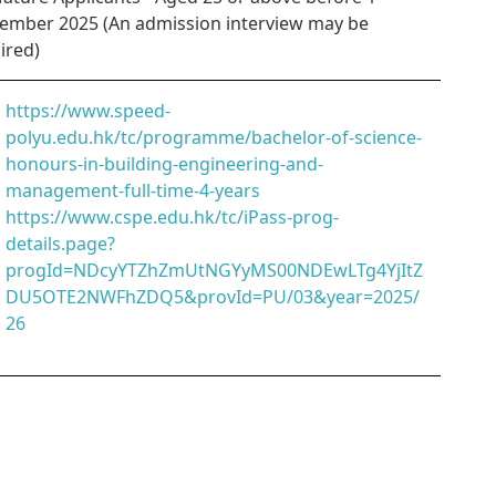
ember 2025 (An admission interview may be
ired)
https://www.speed-
polyu.edu.hk/tc/programme/bachelor-of-science-
honours-in-building-engineering-and-
management-full-time-4-years
https://www.cspe.edu.hk/tc/iPass-prog-
details.page?
progId=NDcyYTZhZmUtNGYyMS00NDEwLTg4YjItZ
DU5OTE2NWFhZDQ5&provId=PU/03&year=2025/
26