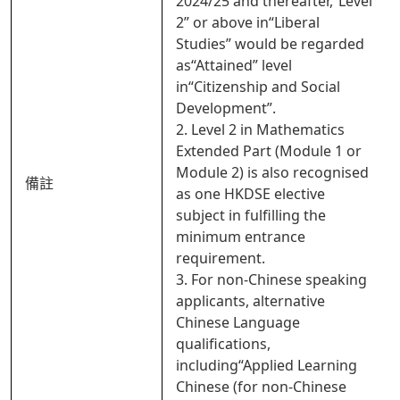
2024/25 and thereafter,“Level
2” or above in“Liberal
Studies” would be regarded
as“Attained” level
in“Citizenship and Social
Development”.
2. Level 2 in Mathematics
Extended Part (Module 1 or
Module 2) is also recognised
備註
as one HKDSE elective
subject in fulfilling the
minimum entrance
requirement.
3. For non-Chinese speaking
applicants, alternative
Chinese Language
qualifications,
including“Applied Learning
Chinese (for non-Chinese