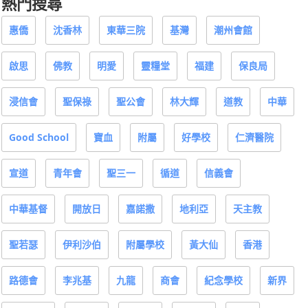
熱門搜尋
惠僑
沈香林
東華三院
基灣
潮州會館
啟思
佛教
明愛
靈糧堂
福建
保良局
浸信會
聖保祿
聖公會
林大輝
道教
中華
Good School
寶血
附屬
好學校
仁濟醫院
宣道
青年會
聖三一
循道
信義會
中華基督
開放日
嘉諾撒
地利亞
天主教
聖若瑟
伊利沙伯
附屬學校
黃大仙
香港
路德會
李兆基
九龍
商會
紀念學校
新界