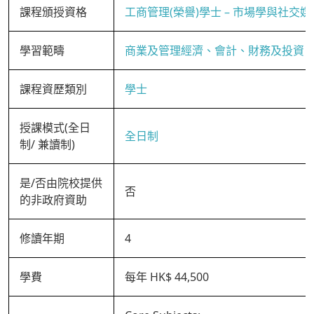
課程頒授資格
工商管理(榮譽)學士 – 市場學與社交媒
學習範疇
商業及管理經濟、會計、財務及投資
課程資歷類別
學士
授課模式(全日
全日制
制/ 兼讀制)
是/否由院校提供
否
的非政府資助
修讀年期
4
學費
每年 HK$ 44,500