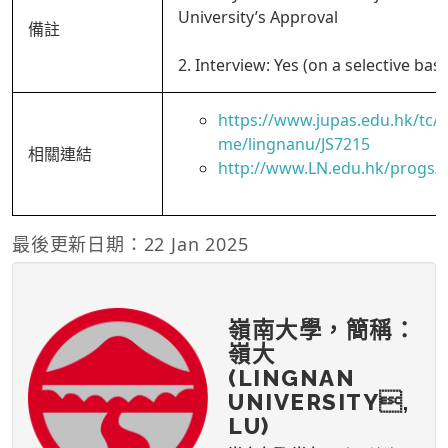
University’s Approval
備註
2. Interview: Yes (on a selective basi
https://www.jupas.edu.hk/tc
me/lingnanu/JS7215
相關連結
http://www.LN.edu.hk/progs/
最後更新日期：22 Jan 2025
嶺南大學，簡稱：
嶺大
(LINGNAN
UNIVERSITY,
LU)