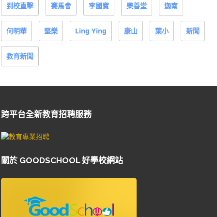
到校直擊
賽馬會
李國寶
樂善堂
迦南
何明華
堅樂
Ling Ying
康山
葉小
新聞
教育新聞
跨平台全新教育招聘服務
關於 GOODSCHOOL 好學校網站