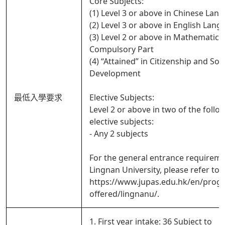
Core Subjects:
(1) Level 3 or above in Chinese Lan
(2) Level 3 or above in English Lan
(3) Level 2 or above in Mathematics
Compulsory Part
(4) “Attained” in Citizenship and Soci
Development
最低入學要求
Elective Subjects:
Level 2 or above in two of the follo
elective subjects:
- Any 2 subjects
For the general entrance requireme
Lingnan University, please refer to
https://www.jupas.edu.hk/en/pro
offered/lingnanu/.
1. First year intake: 36 Subject to