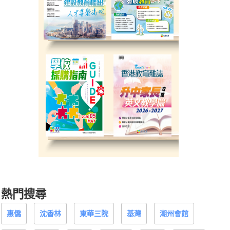
熱門搜尋
惠僑
沈香林
東華三院
基灣
潮州會館