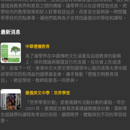
望成為教育界和家長之間的橋樑，讓學界可以在這裡發放訊息，把
學校內的教學政策和好人好事發送出去，而家長也能夠第一時間獲
悉學校的亮點美事，讓他們能夠為子女尋找最適合的學校和課程。
最新消息
中華禮儀教育
為了讓學界在中國傳統文化涵養及品德教育的範疇
上，得到理論與實踐並行的支援，在社會上形成清
流，造福下一代，香港中文大學文學院國學中心聯同清華大學中國
經學研究院和馮燊均國學基金會，攜手推動「禮儀文明教育項
目」，歡迎學校、教師和家長一同參與。
惠僑英文中學：世界學堂
「世界學堂計劃」是惠僑課外活動計劃的重點，早於
2001年，惠僑配合教育改革建議開展該計劃，冀盼學
生超越學科課程和考試的局限，擴闊眼界，體驗與別不同的學習經
歷。