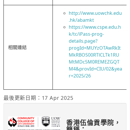
http://www.uowchk.edu
.hk/abamkt
https://www.cspe.edu.h
k/tc/iPass-prog-
details.page?
相關連結
progId=MUYzOTAwRkIt
MkRBOS00RTlCLTk1RU
MtMDc5M0REMEZGQT
M4&provId=CIU/02&yea
r=2025/26
最後更新日期：17 Apr 2025
香港伍倫貢學院，
簡稱：