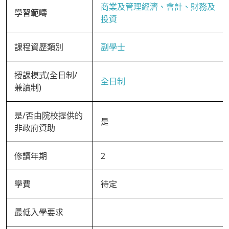
商業及管理經濟、會計、財務及
學習範疇
投資
課程資歷類別
副學士
授課模式(全日制/
全日制
兼讀制)
是/否由院校提供的
是
非政府資助
修讀年期
2
學費
待定
最低入學要求