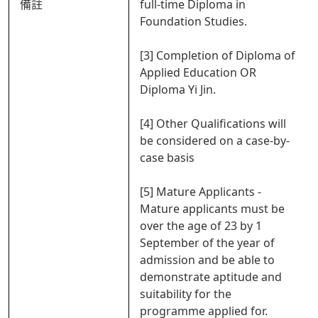
備註
full-time Diploma in
Foundation Studies.
[3] Completion of Diploma of
Applied Education OR
Diploma Yi Jin.
[4] Other Qualifications will
be considered on a case-by-
case basis
[5] Mature Applicants -
Mature applicants must be
over the age of 23 by 1
September of the year of
admission and be able to
demonstrate aptitude and
suitability for the
programme applied for.