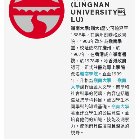
(LINGNAN
UNIVERSITY,
LU)
嶺南大學(嶺大)
歷史可追溯至
1888年，在廣州創辦格致書
院。1903年改名為
嶺南學
堂
，校址依然在
廣州
。於
1967年，在
香港
成立
嶺南書
院
。於1978年，獲
香港政府
認可，正式註冊為
專上學院
，
改名
嶺南學院
。直至1999
年，升格為
嶺南大學
。
嶺南
大學
課程涵蓋人文學、商學和
社會科學的範疇，內容包括通
識及跨學科科目，鞏固學生不
同學科的知識基礎。
嶺南大學
著重建立學生的公民意識，並
培育他們的知識、技能及洞察
力，使他們具備廣闊且深遠的
視野。