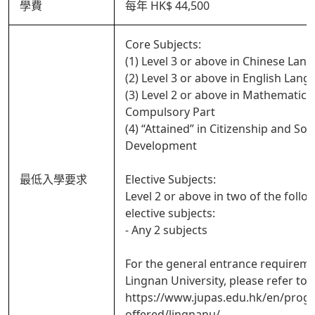
學費
每年 HK$ 44,500
Core Subjects:
(1) Level 3 or above in Chinese Lan
(2) Level 3 or above in English Lan
(3) Level 2 or above in Mathematics
Compulsory Part
(4) “Attained” in Citizenship and Soci
Development
最低入學要求
Elective Subjects:
Level 2 or above in two of the follo
elective subjects:
- Any 2 subjects
For the general entrance requireme
Lingnan University, please refer to
https://www.jupas.edu.hk/en/pro
offered/lingnanu/.