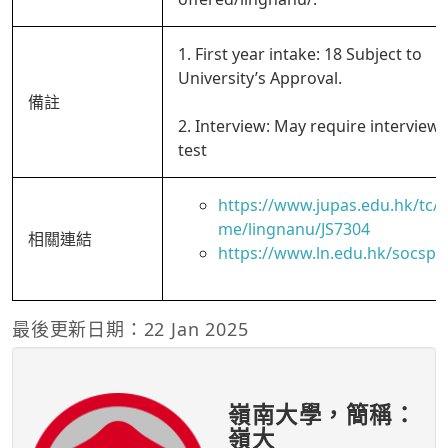
1. First year intake: 18 Subject to
University’s Approval.
備註
2. Interview: May require interview
test
https://www.jupas.edu.hk/tc
me/lingnanu/JS7304
相關連結
https://www.ln.edu.hk/socsp/
最後更新日期：22 Jan 2025
嶺南大學，簡稱：
嶺大