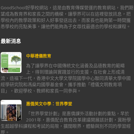
GoodSchool好學校網站，這是由教育傳媒營運的教育網站，我們期
望成為教育界和家長之間的橋樑，讓學界可以在這裡發放訊息，把
學校內的教學政策和好人好事發送出去，而家長也能夠第一時間獲
悉學校的亮點美事，讓他們能夠為子女尋找最適合的學校和課程。
最新消息
中華禮儀教育
為了讓學界在中國傳統文化涵養及品德教育的範疇
上，得到理論與實踐並行的支援，在社會上形成清
流，造福下一代，香港中文大學文學院國學中心聯同清華大學中國
經學研究院和馮燊均國學基金會，攜手推動「禮儀文明教育項
目」，歡迎學校、教師和家長一同參與。
惠僑英文中學：世界學堂
「世界學堂計劃」是惠僑課外活動計劃的重點，早於
2001年，惠僑配合教育改革建議開展該計劃，冀盼學
生超越學科課程和考試的局限，擴闊眼界，體驗與別不同的學習經
歷。