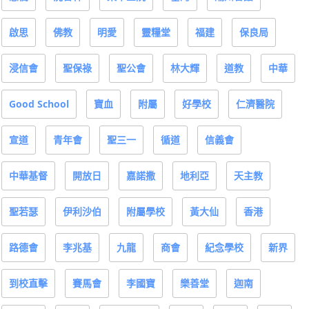
啟思
佛教
明愛
靈糧堂
福建
保良局
浸信會
聖保祿
聖公會
林大輝
道教
中華
Good School
寶血
附屬
好學校
仁濟醫院
宣道
青年會
聖三一
循道
信義會
中華基督
開放日
嘉諾撒
地利亞
天主教
聖若瑟
伊利沙伯
附屬學校
黃大仙
香港
路德會
李兆基
九龍
商會
紀念學校
新界
到校直擊
賽馬會
李國寶
樂善堂
迦南