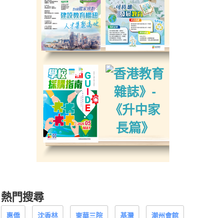
熱門搜尋
惠僑
沈香林
東華三院
基灣
潮州會館