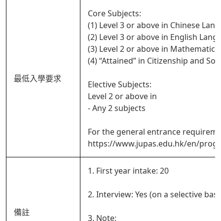
Core Subjects:
(1) Level 3 or above in Chinese Lan
(2) Level 3 or above in English Lan
(3) Level 2 or above in Mathematic
(4) “Attained” in Citizenship and So
最低入學要求
Elective Subjects:
Level 2 or above in
- Any 2 subjects
For the general entrance requireme
https://www.jupas.edu.hk/en/prog
1. First year intake: 20
2. Interview: Yes (on a selective basi
備註
3. Note: