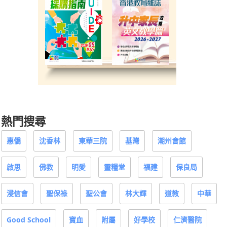
熱門搜尋
惠僑
沈香林
東華三院
基灣
潮州會館
啟思
佛教
明愛
靈糧堂
福建
保良局
浸信會
聖保祿
聖公會
林大輝
道教
中華
Good School
寶血
附屬
好學校
仁濟醫院