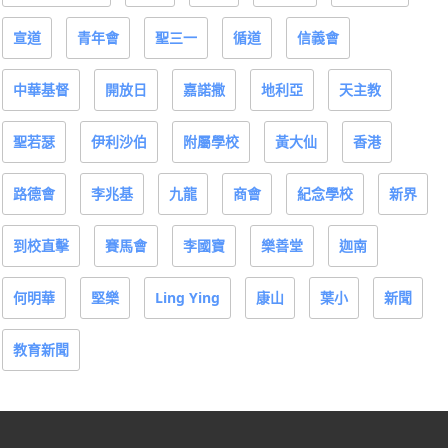
宣道
青年會
聖三一
循道
信義會
中華基督
開放日
嘉諾撒
地利亞
天主教
聖若瑟
伊利沙伯
附屬學校
黃大仙
香港
路德會
李兆基
九龍
商會
紀念學校
新界
到校直擊
賽馬會
李國寶
樂善堂
迦南
何明華
堅樂
Ling Ying
康山
葉小
新聞
教育新聞