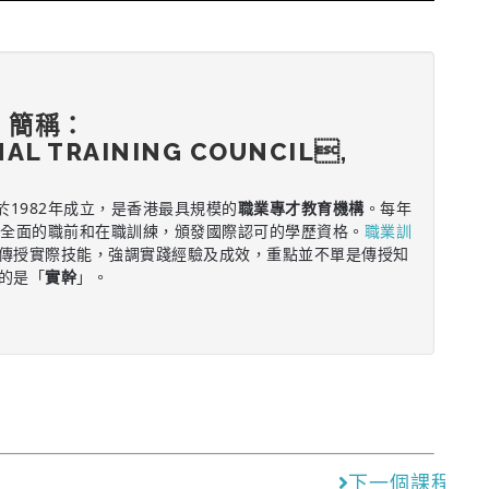
，簡稱：
NAL TRAINING COUNCIL,
於1982年成立，是香港最具規模的
職業專才教育機構
。每年
供全面的職前和在職訓練，頒發國際認可的學歷資格。
職業訓
傳授實際技能，強調實踐經驗及成效，重點並不單是傳授知
的是「
實幹
」。
下一個課程