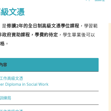
高級文憑
，是
修讀2年的全日制高級文憑學位課程
，學習範
非政府資助課程，學費約待定
，學生畢業後可以
資格
。
內容
工作高級文憑
er Diploma in Social Work
訓練局