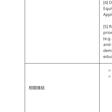
[4] 
Equi
Appl
[5] 
prio
(e.g
and 
demo
educ
相關連結