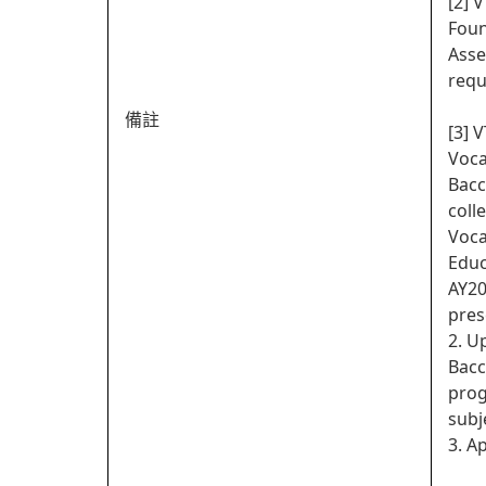
[2] 
Foun
Asse
requ
備註
[3] 
Voca
Bacc
coll
Voca
Educ
AY20
pres
2. U
Bacc
prog
subj
3. A