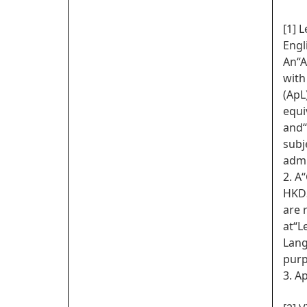
[1] 
Engl
An“A
with
(ApL
equi
and“
subj
admi
2. A
HKDS
are 
at“L
Lang
purp
3. A