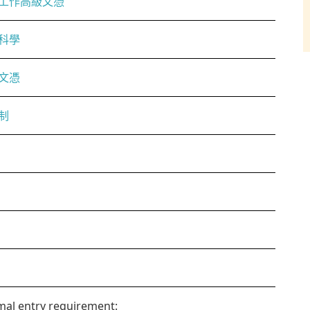
工作高級文憑
科學
文憑
制
al entry requirement: