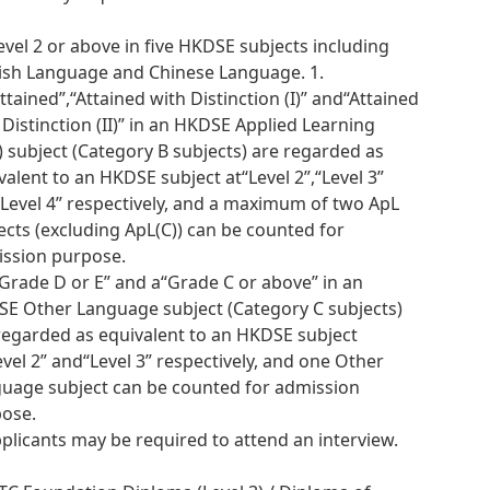
Level 2 or above in five HKDSE subjects including
ish Language and Chinese Language. 1.
ttained”,“Attained with Distinction (I)” and“Attained
 Distinction (II)” in an HKDSE Applied Learning
) subject (Category B subjects) are regarded as
valent to an HKDSE subject at“Level 2”,“Level 3”
Level 4” respectively, and a maximum of two ApL
ects (excluding ApL(C)) can be counted for
ssion purpose.
“Grade D or E” and a“Grade C or above” in an
E Other Language subject (Category C subjects)
regarded as equivalent to an HKDSE subject
evel 2” and“Level 3” respectively, and one Other
uage subject can be counted for admission
ose.
pplicants may be required to attend an interview.