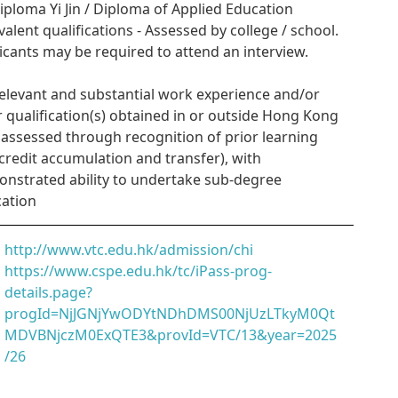
Diploma Yi Jin / Diploma of Applied Education
valent qualifications - Assessed by college / school.
icants may be required to attend an interview.
Relevant and substantial work experience and/or
r qualification(s) obtained in or outside Hong Kong
. assessed through recognition of prior learning
credit accumulation and transfer), with
nstrated ability to undertake sub-degree
ation
http://www.vtc.edu.hk/admission/chi
https://www.cspe.edu.hk/tc/iPass-prog-
details.page?
progId=NjJGNjYwODYtNDhDMS00NjUzLTkyM0Qt
MDVBNjczM0ExQTE3&provId=VTC/13&year=2025
/26