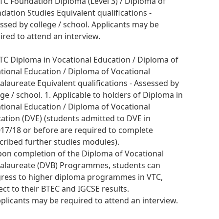
VTC Foundation Diploma (Level 3) / Diploma of
dation Studies Equivalent qualifications -
ssed by college / school. Applicants may be
ired to attend an interview.
VTC Diploma in Vocational Education / Diploma of
tional Education / Diploma of Vocational
alaureate Equivalent qualifications - Assessed by
ege / school. 1. Applicable to holders of Diploma in
tional Education / Diploma of Vocational
ation (DVE) (students admitted to DVE in
17/18 or before are required to complete
cribed further studies modules).
pon completion of the Diploma of Vocational
alaureate (DVB) Programmes, students can
ress to higher diploma programmes in VTC,
ect to their BTEC and IGCSE results.
pplicants may be required to attend an interview.