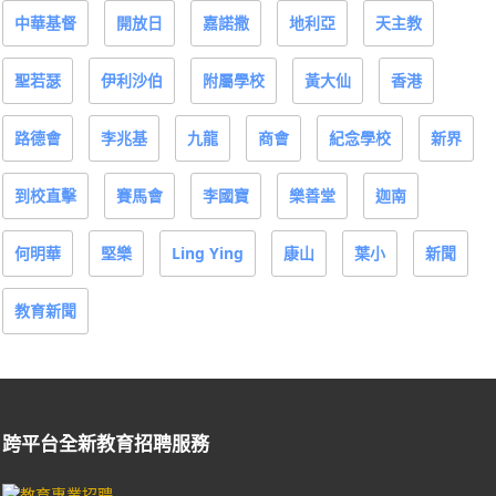
中華基督
開放日
嘉諾撒
地利亞
天主教
聖若瑟
伊利沙伯
附屬學校
黃大仙
香港
路德會
李兆基
九龍
商會
紀念學校
新界
到校直擊
賽馬會
李國寶
樂善堂
迦南
何明華
堅樂
Ling Ying
康山
葉小
新聞
教育新聞
跨平台全新教育招聘服務