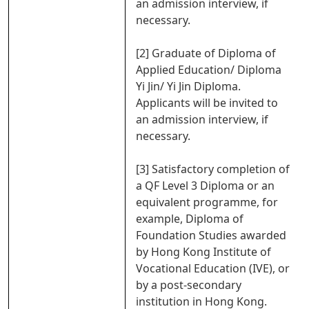
an admission interview, if
necessary.
[2] Graduate of Diploma of
Applied Education/ Diploma
Yi Jin/ Yi Jin Diploma.
Applicants will be invited to
an admission interview, if
necessary.
[3] Satisfactory completion of
a QF Level 3 Diploma or an
equivalent programme, for
example, Diploma of
Foundation Studies awarded
by Hong Kong Institute of
Vocational Education (IVE), or
by a post-secondary
institution in Hong Kong.