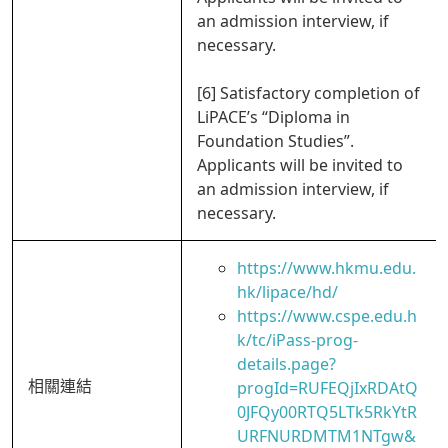
an admission interview, if
necessary.
[6] Satisfactory completion of
LiPACE’s “Diploma in
Foundation Studies”.
Applicants will be invited to
an admission interview, if
necessary.
https://www.hkmu.edu.
hk/lipace/hd/
https://www.cspe.edu.h
k/tc/iPass-prog-
details.page?
相關連結
progId=RUFEQjIxRDAtQ
0JFQy00RTQ5LTk5RkYtR
URFNURDMTM1NTgw&