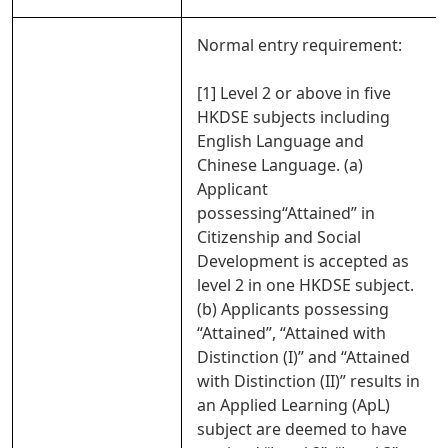
Normal entry requirement:
[1] Level 2 or above in five
HKDSE subjects including
English Language and
Chinese Language. (a)
Applicant
possessing“Attained” in
Citizenship and Social
Development is accepted as
level 2 in one HKDSE subject.
(b) Applicants possessing
“Attained”, “Attained with
Distinction (I)” and “Attained
with Distinction (II)” results in
an Applied Learning (ApL)
subject are deemed to have