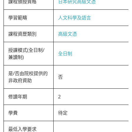
課程頒授資格
日本研究高級文憑
學習範疇
人文科學及語言
課程資歷類別
高級文憑
授課模式(全日制/
全日制
兼讀制)
是/否由院校提供的
否
非政府資助
修讀年期
2
學費
待定
最低入學要求