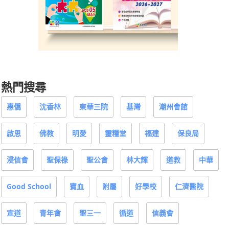
熱門搜尋
惠僑
沈香林
東華三院
基灣
潮州會館
啟思
佛教
明愛
靈糧堂
福建
保良局
浸信會
聖保祿
聖公會
林大輝
道教
中華
Good School
寶血
附屬
好學校
仁濟醫院
宣道
青年會
聖三一
循道
信義會