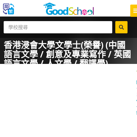
香港浸會大學
文學士(榮譽) (中國
語言文學 / 創意及專業寫作 / 英國
語言文學 / 人文學 / 翻譯學)
一
課