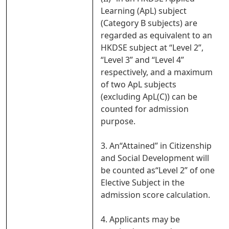
Learning (ApL) subject
(Category B subjects) are
regarded as equivalent to an
HKDSE subject at “Level 2”,
“Level 3” and “Level 4”
respectively, and a maximum
of two ApL subjects
(excluding ApL(C)) can be
counted for admission
purpose.
3. An“Attained” in Citizenship
and Social Development will
be counted as“Level 2” of one
Elective Subject in the
admission score calculation.
4. Applicants may be