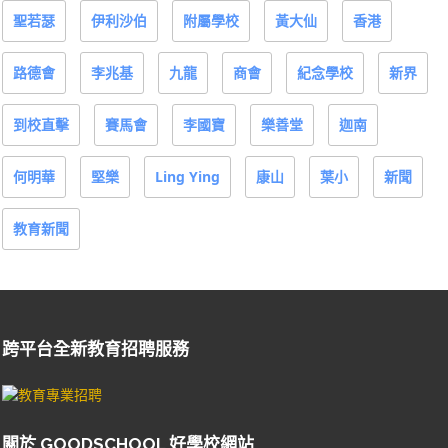
聖若瑟
伊利沙伯
附屬學校
黃大仙
香港
路德會
李兆基
九龍
商會
紀念學校
新界
到校直擊
賽馬會
李國寶
樂善堂
迦南
何明華
堅樂
Ling Ying
康山
葉小
新聞
教育新聞
跨平台全新教育招聘服務
關於 GOODSCHOOL 好學校網站