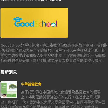
GoodSchool好學校網站，這是由教育傳媒營運的教育網站，我們期
望成為教育界和家長之間的橋樑，讓學界可以在這裡發放訊息，把
學校內的教學政策和好人好事發送出去，而家長也能夠第一時間獲
悉學校的亮點美事，讓他們能夠為子女尋找最適合的學校和課程。
最新消息
中華禮儀教育
為了讓學界在中國傳統文化涵養及品德教育的範疇
上，得到理論與實踐並行的支援，在社會上形成清
流，造福下一代，香港中文大學文學院國學中心聯同清華大學中國
經學研究院和馮燊均國學基金會，攜手推動「禮儀文明教育項