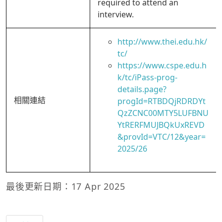
required to attend an
interview.
http://www.thei.edu.hk/
tc/
https://www.cspe.edu.h
k/tc/iPass-prog-
details.page?
相關連結
progId=RTBDQjRDRDYt
QzZCNC00MTY5LUFBNU
YtRERFMUJBQkUxREVD
&provId=VTC/12&year=
2025/26
最後更新日期：17 Apr 2025