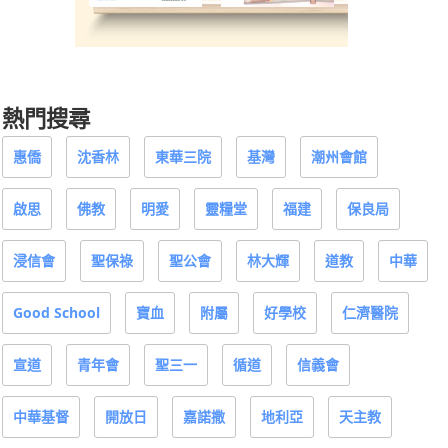
熱門搜尋
惠僑
沈香林
東華三院
基灣
潮州會館
啟思
佛教
明愛
靈糧堂
福建
保良局
浸信會
聖保祿
聖公會
林大輝
道教
中華
Good School
寶血
附屬
好學校
仁濟醫院
宣道
青年會
聖三一
循道
信義會
中華基督
開放日
嘉諾撒
地利亞
天主教