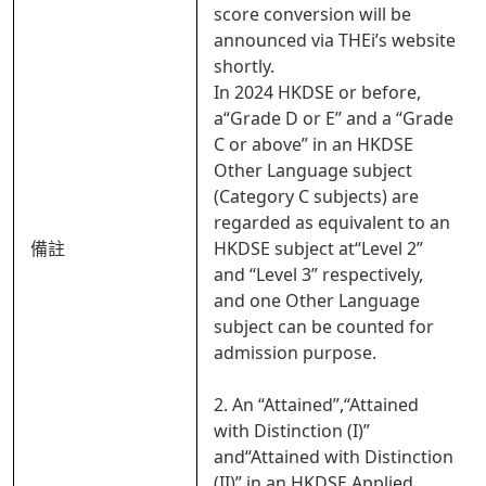
score conversion will be
announced via THEi’s website
shortly.
In 2024 HKDSE or before,
a“Grade D or E” and a “Grade
C or above” in an HKDSE
Other Language subject
(Category C subjects) are
regarded as equivalent to an
備註
HKDSE subject at“Level 2”
and “Level 3” respectively,
and one Other Language
subject can be counted for
admission purpose.
2. An “Attained”,“Attained
with Distinction (I)”
and“Attained with Distinction
(II)” in an HKDSE Applied