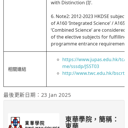
with Distinction (I)’.
6. Note2: 2012-2023 HKDSE subject 
of A160 ‘Integrated Science’ / A165
‘Combined Science’ are considered 
of the elective subjects for fulfilling
programme entrance requirements
https://www.jupas.edu.hk/tc
me/sssdp/JSST03
相關連結
http://www.twc.edu.hk/bscrt
最後更新日期：23 Jan 2025
東華學院，簡稱：
東華