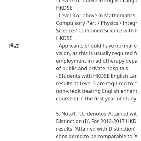
- Level 4 or above in English Langua
HKDSE
- Level 3 or above in Mathematics
Compulsory Part / Physics / Integra
Science / Combined Science with Ph
HKDSE
備註
- Applicants should have normal co
vision, as this is usually required fo
employment in radiotherapy depar
of public and private hospitals.
- Students with HKDSE English Lan
results at Level 3 are required to c
non-credit bearing English enhanc
course(s) in the first year of study.
5. Note1: ‘DI’ denotes ‘Attained with
Distinction (I)’. For 2012-2017 HKDS
results, ‘Attained with Distinction’ is
considered to be comparable to ‘At