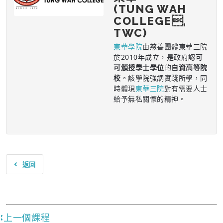
(TUNG WAH
COLLEGE,
TWC)
東華學院
由慈善團體東華三院
於2010年成立，是政府認可
可頒授學士學位
的
自資高等院
校
。該學院強調實踐所學，同
時體現
東華三院
對有需要人士
給予無私關懷的精神。
返回
上一個課程