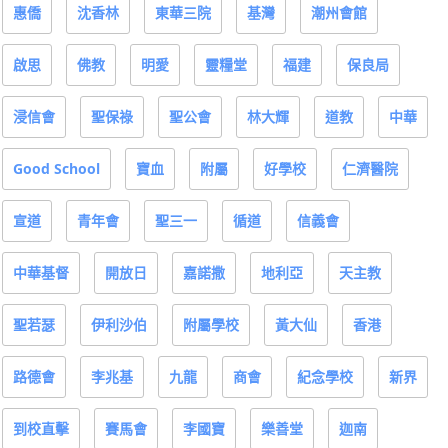
惠僑
沈香林
東華三院
基灣
潮州會館
啟思
佛教
明愛
靈糧堂
福建
保良局
浸信會
聖保祿
聖公會
林大輝
道教
中華
Good School
寶血
附屬
好學校
仁濟醫院
宣道
青年會
聖三一
循道
信義會
中華基督
開放日
嘉諾撒
地利亞
天主教
聖若瑟
伊利沙伯
附屬學校
黃大仙
香港
路德會
李兆基
九龍
商會
紀念學校
新界
到校直擊
賽馬會
李國寶
樂善堂
迦南