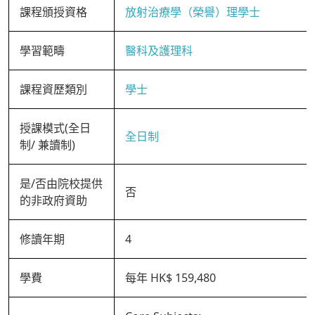
課程頒授資格
放射治療學（榮譽）理學士
學習範疇
醫科及護理科
課程資歷類別
學士
授課模式(全日
全日制
制/ 兼讀制)
是/否由院校提供
否
的非政府資助
修讀年期
4
學費
每年 HK$ 159,480