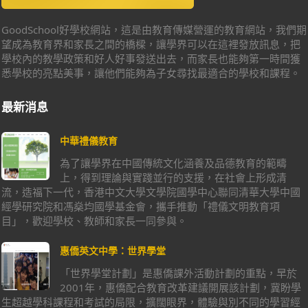
GoodSchool好學校網站，這是由教育傳媒營運的教育網站，我們期
望成為教育界和家長之間的橋樑，讓學界可以在這裡發放訊息，把
學校內的教學政策和好人好事發送出去，而家長也能夠第一時間獲
悉學校的亮點美事，讓他們能夠為子女尋找最適合的學校和課程。
最新消息
中華禮儀教育
為了讓學界在中國傳統文化涵養及品德教育的範疇
上，得到理論與實踐並行的支援，在社會上形成清
流，造福下一代，香港中文大學文學院國學中心聯同清華大學中國
經學研究院和馮燊均國學基金會，攜手推動「禮儀文明教育項
目」，歡迎學校、教師和家長一同參與。
惠僑英文中學：世界學堂
「世界學堂計劃」是惠僑課外活動計劃的重點，早於
2001年，惠僑配合教育改革建議開展該計劃，冀盼學
生超越學科課程和考試的局限，擴闊眼界，體驗與別不同的學習經