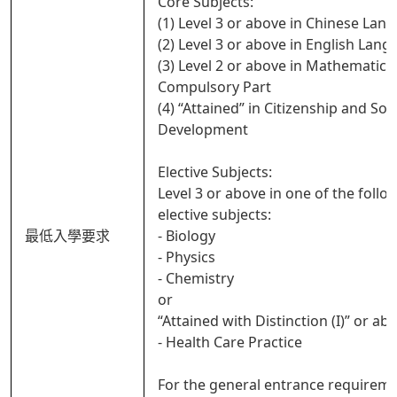
Core Subjects:
(1) Level 3 or above in Chinese Lan
(2) Level 3 or above in English Lan
(3) Level 2 or above in Mathematics
Compulsory Part
(4) “Attained” in Citizenship and Soci
Development
Elective Subjects:
Level 3 or above in one of the follo
elective subjects:
最低入學要求
- Biology
- Physics
- Chemistry
or
“Attained with Distinction (I)” or ab
- Health Care Practice
For the general entrance requireme