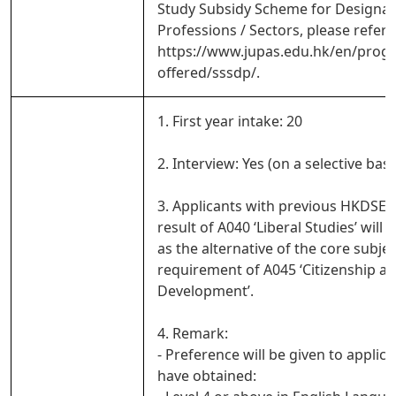
Study Subsidy Scheme for Designa
Professions / Sectors, please refer 
https://www.jupas.edu.hk/en/pro
offered/sssdp/.
1. First year intake: 20
2. Interview: Yes (on a selective basi
3. Applicants with previous HKDSE 
result of A040 ‘Liberal Studies’ will 
as the alternative of the core subjec
requirement of A045 ‘Citizenship an
Development’.
4. Remark:
- Preference will be given to applic
have obtained: