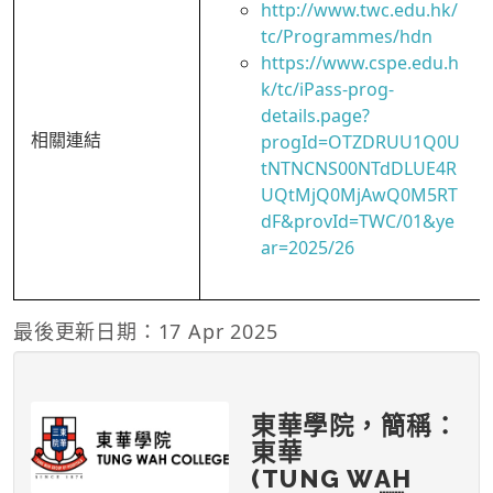
http://www.twc.edu.hk/
tc/Programmes/hdn
https://www.cspe.edu.h
k/tc/iPass-prog-
details.page?
相關連結
progId=OTZDRUU1Q0U
tNTNCNS00NTdDLUE4R
UQtMjQ0MjAwQ0M5RT
dF&provId=TWC/01&ye
ar=2025/26
最後更新日期：17 Apr 2025
東華學院，簡稱：
東華
(TUNG WAH