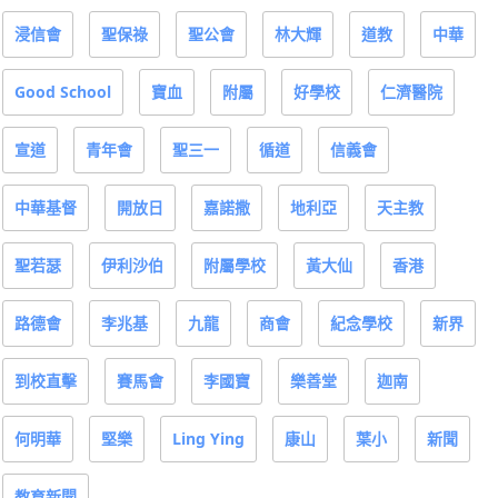
浸信會
聖保祿
聖公會
林大輝
道教
中華
Good School
寶血
附屬
好學校
仁濟醫院
宣道
青年會
聖三一
循道
信義會
中華基督
開放日
嘉諾撒
地利亞
天主教
聖若瑟
伊利沙伯
附屬學校
黃大仙
香港
路德會
李兆基
九龍
商會
紀念學校
新界
到校直擊
賽馬會
李國寶
樂善堂
迦南
何明華
堅樂
Ling Ying
康山
葉小
新聞
教育新聞