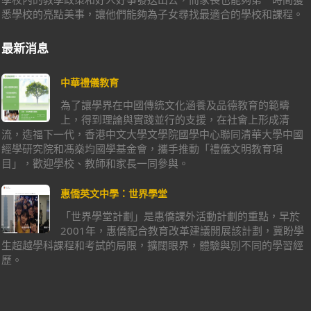
悉學校的亮點美事，讓他們能夠為子女尋找最適合的學校和課程。
最新消息
中華禮儀教育
為了讓學界在中國傳統文化涵養及品德教育的範疇
上，得到理論與實踐並行的支援，在社會上形成清
流，造福下一代，香港中文大學文學院國學中心聯同清華大學中國
經學研究院和馮燊均國學基金會，攜手推動「禮儀文明教育項
目」，歡迎學校、教師和家長一同參與。
惠僑英文中學：世界學堂
「世界學堂計劃」是惠僑課外活動計劃的重點，早於
2001年，惠僑配合教育改革建議開展該計劃，冀盼學
生超越學科課程和考試的局限，擴闊眼界，體驗與別不同的學習經
歷。