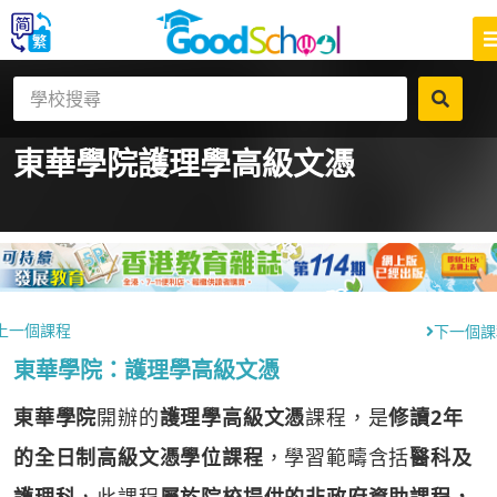
東華學院
護理學高級文憑
上一個課程
下一個課
東華學院：護理學高級文憑
東華學院
開辦的
護理學高級文憑
課程，是
修讀2年
的全日制高級文憑學位課程
，學習範疇含括
醫科及