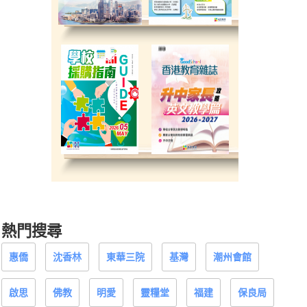
熱門搜尋
惠僑
沈香林
東華三院
基灣
潮州會館
啟思
佛教
明愛
靈糧堂
福建
保良局