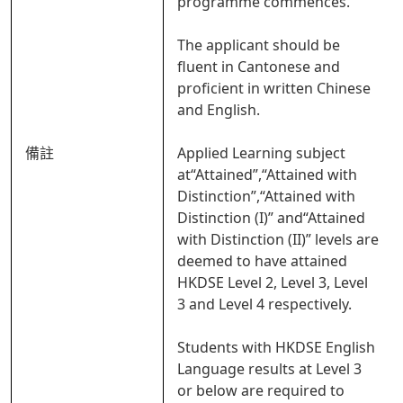
programme commences.
The applicant should be
fluent in Cantonese and
proficient in written Chinese
and English.
備註
Applied Learning subject
at“Attained”,“Attained with
Distinction”,“Attained with
Distinction (I)” and“Attained
with Distinction (II)” levels are
deemed to have attained
HKDSE Level 2, Level 3, Level
3 and Level 4 respectively.
Students with HKDSE English
Language results at Level 3
or below are required to