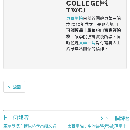
COLLEGE,
TWC)
東華學院
由慈善團體東華三院
於2010年成立，是政府認可
可頒授學士學位
的
自資高等院
校
。該學院強調實踐所學，同
時體現
東華三院
對有需要人士
給予無私關懷的精神。
返回
上一個課程
下一個課
東華學院：健康科學高級文憑
東華學院：生物醫學(榮譽)理學士