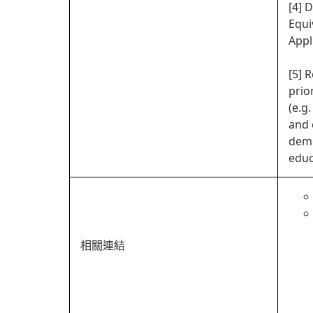
[4] 
Equi
Appl
[5] 
prio
(e.g
and 
demo
educ
相關連結