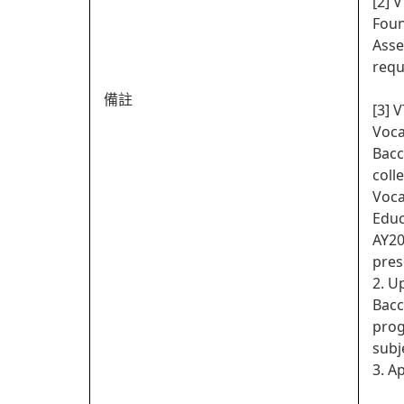
[2] 
Foun
Asse
requ
備註
[3] 
Voca
Bacc
coll
Voca
Educ
AY20
pres
2. U
Bacc
prog
subj
3. A