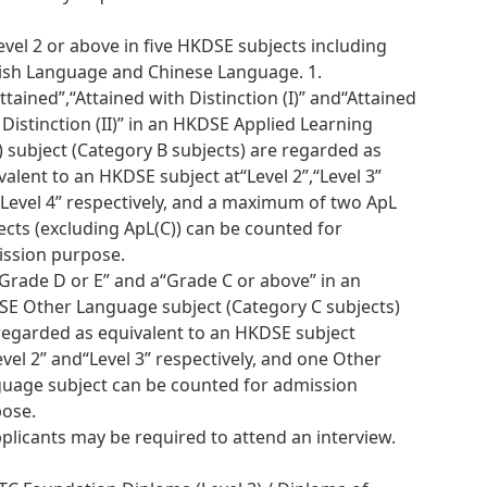
Level 2 or above in five HKDSE subjects including
ish Language and Chinese Language. 1.
ttained”,“Attained with Distinction (I)” and“Attained
 Distinction (II)” in an HKDSE Applied Learning
) subject (Category B subjects) are regarded as
valent to an HKDSE subject at“Level 2”,“Level 3”
Level 4” respectively, and a maximum of two ApL
ects (excluding ApL(C)) can be counted for
ssion purpose.
“Grade D or E” and a“Grade C or above” in an
E Other Language subject (Category C subjects)
regarded as equivalent to an HKDSE subject
evel 2” and“Level 3” respectively, and one Other
uage subject can be counted for admission
ose.
pplicants may be required to attend an interview.