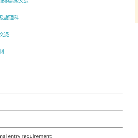
服務高級文憑
及護理科
文憑
制
al entry requirement: