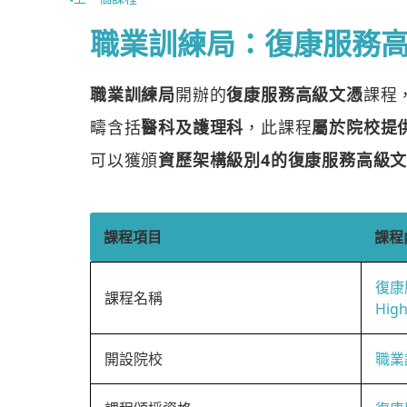
職業訓練局：復康服務
職業訓練局
開辦的
復康服務高級文憑
課程
疇含括
醫科及護理科
，此課程
屬於院校提
可以獲頒
資歷架構級別4的復康服務高級
課程項目
課程
復康
課程名稱
High
開設院校
職業