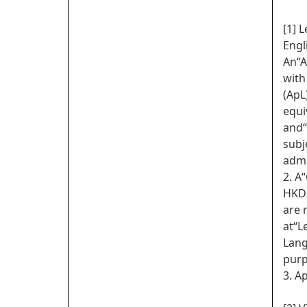
[1] 
Engl
An“A
with
(ApL
equi
and“
subj
admi
2. A
HKDS
are 
at“L
Lang
purp
3. A