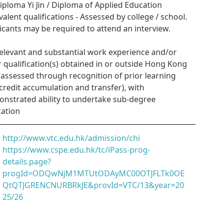
Diploma Yi Jin / Diploma of Applied Education
valent qualifications - Assessed by college / school.
icants may be required to attend an interview.
Relevant and substantial work experience and/or
r qualification(s) obtained in or outside Hong Kong
. assessed through recognition of prior learning
credit accumulation and transfer), with
nstrated ability to undertake sub-degree
ation
http://www.vtc.edu.hk/admission/chi
https://www.cspe.edu.hk/tc/iPass-prog-
details.page?
progId=ODQwNjM1MTUtODAyMC00OTJFLTk0OE
QtQTJGRENCNURBRkJE&provId=VTC/13&year=20
25/26