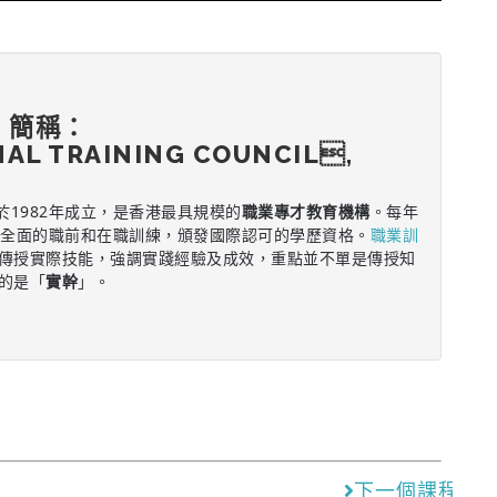
，簡稱：
NAL TRAINING COUNCIL,
於1982年成立，是香港最具規模的
職業專才教育機構
。每年
供全面的職前和在職訓練，頒發國際認可的學歷資格。
職業訓
傳授實際技能，強調實踐經驗及成效，重點並不單是傳授知
的是「
實幹
」。
下一個課程