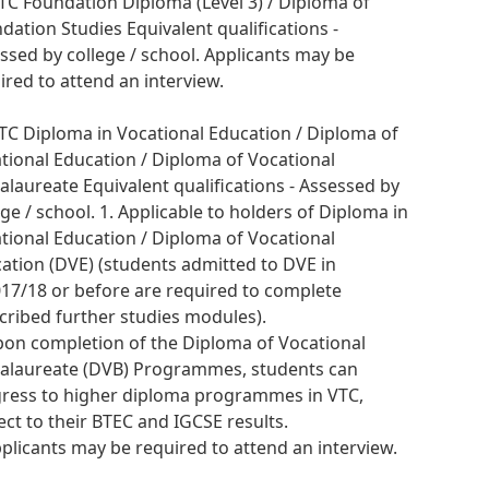
VTC Foundation Diploma (Level 3) / Diploma of
dation Studies Equivalent qualifications -
ssed by college / school. Applicants may be
ired to attend an interview.
VTC Diploma in Vocational Education / Diploma of
tional Education / Diploma of Vocational
alaureate Equivalent qualifications - Assessed by
ege / school. 1. Applicable to holders of Diploma in
tional Education / Diploma of Vocational
ation (DVE) (students admitted to DVE in
17/18 or before are required to complete
cribed further studies modules).
pon completion of the Diploma of Vocational
alaureate (DVB) Programmes, students can
ress to higher diploma programmes in VTC,
ect to their BTEC and IGCSE results.
pplicants may be required to attend an interview.