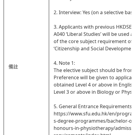
2. Interview: Yes (on a selective basi
3. Applicants with previous HKDSE s
A040 ‘Liberal Studies’ will be used a
of the core subject requirement of
‘Citizenship and Social Development
4. Note 1:
備註
The elective subject should be from
Preference will be given to applica
obtained Level 4 or above in Engli
Level 3 or above in Biology or Physi
5. General Entrance Requirements:
https://www.sfu.edu.hk/en/progra
s-degree-programmes/bachelor-of-
honours-in-physiotherapy/admissi