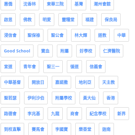
惠僑
沈香林
東華三院
基灣
潮州會館
啟思
佛教
明愛
靈糧堂
福建
保良局
浸信會
聖保祿
聖公會
林大輝
道教
中華
Good School
寶血
附屬
好學校
仁濟醫院
宣道
青年會
聖三一
循道
信義會
中華基督
開放日
嘉諾撒
地利亞
天主教
聖若瑟
伊利沙伯
附屬學校
黃大仙
香港
路德會
李兆基
九龍
商會
紀念學校
新界
到校直擊
賽馬會
李國寶
樂善堂
迦南