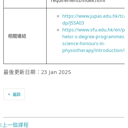
requirements/index.html
https://www.jupas.edu.hk/tc
dp/JSSA03
https://www.sfu.edu.hk/en/
相關連結
helor-s-degree-programmes/b
science-honours-in-
physiotherapy/introduction/i
最後更新日期：23 Jan 2025
返回
上一個課程