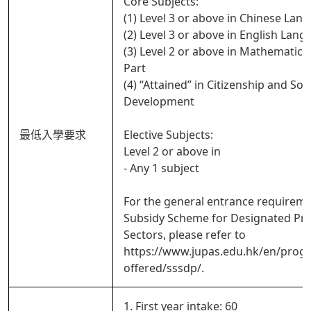
Core Subjects:
(1) Level 3 or above in Chinese Lan
(2) Level 3 or above in English Lan
(3) Level 2 or above in Mathematic
Part
(4) “Attained” in Citizenship and Soci
Development
最低入學要求
Elective Subjects:
Level 2 or above in
- Any 1 subject
For the general entrance requireme
Subsidy Scheme for Designated Pro
Sectors, please refer to
https://www.jupas.edu.hk/en/pro
offered/sssdp/.
1. First year intake: 60