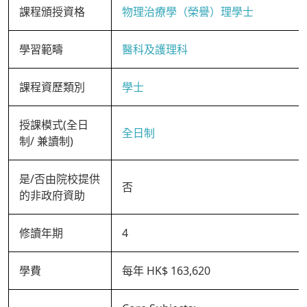
課程頒授資格
物理治療學（榮譽）理學士
學習範疇
醫科及護理科
課程資歷類別
學士
授課模式(全日
全日制
制/ 兼讀制)
是/否由院校提供
否
的非政府資助
修讀年期
4
學費
每年 HK$ 163,620