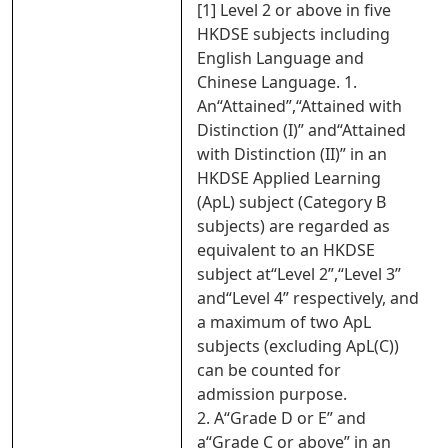
[1] Level 2 or above in five
HKDSE subjects including
English Language and
Chinese Language. 1.
An“Attained”,“Attained with
Distinction (I)” and“Attained
with Distinction (II)” in an
HKDSE Applied Learning
(ApL) subject (Category B
subjects) are regarded as
equivalent to an HKDSE
subject at“Level 2”,“Level 3”
and“Level 4” respectively, and
a maximum of two ApL
subjects (excluding ApL(C))
can be counted for
admission purpose.
2. A“Grade D or E” and
a“Grade C or above” in an