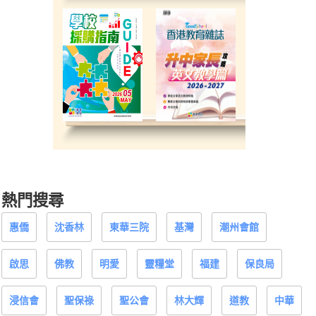
熱門搜尋
惠僑
沈香林
東華三院
基灣
潮州會館
啟思
佛教
明愛
靈糧堂
福建
保良局
浸信會
聖保祿
聖公會
林大輝
道教
中華