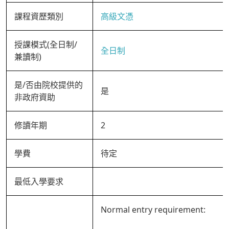
課程資歷類別
高級文憑
授課模式(全日制/
全日制
兼讀制)
是/否由院校提供的
是
非政府資助
修讀年期
2
學費
待定
最低入學要求
Normal entry requirement: