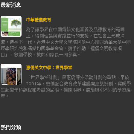
最新消息
中華禮儀教育
為了讓學界在中國傳統文化涵養及品德教育的範疇
上，得到理論與實踐並行的支援，在社會上形成清
流，造福下一代，香港中文大學文學院國學中心聯同清華大學中國
經學研究院和馮燊均國學基金會，攜手推動「禮儀文明教育項
目」，歡迎學校、教師和家長一同參與。
惠僑英文中學：世界學堂
「世界學堂計劃」是惠僑課外活動計劃的重點，早於
2001年，惠僑配合教育改革建議開展該計劃，冀盼學
生超越學科課程和考試的局限，擴闊眼界，體驗與別不同的學習經
歷。
熱門分類