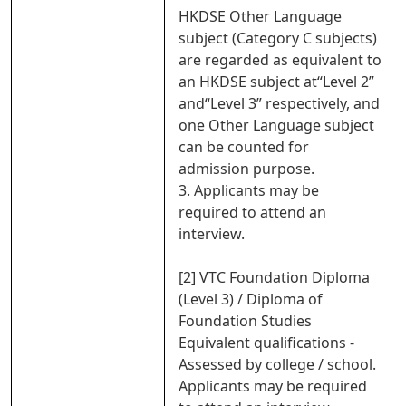
HKDSE Other Language
subject (Category C subjects)
are regarded as equivalent to
an HKDSE subject at“Level 2”
and“Level 3” respectively, and
one Other Language subject
can be counted for
admission purpose.
3. Applicants may be
required to attend an
interview.
[2] VTC Foundation Diploma
(Level 3) / Diploma of
Foundation Studies
Equivalent qualifications -
Assessed by college / school.
Applicants may be required