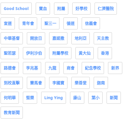
Good School
寶血
附屬
好學校
仁濟醫院
宣道
青年會
聖三一
循道
信義會
中華基督
開放日
嘉諾撒
地利亞
天主教
聖若瑟
伊利沙伯
附屬學校
黃大仙
香港
路德會
李兆基
九龍
商會
紀念學校
新界
到校直擊
賽馬會
李國寶
樂善堂
迦南
何明華
堅樂
Ling Ying
康山
葉小
新聞
教育新聞