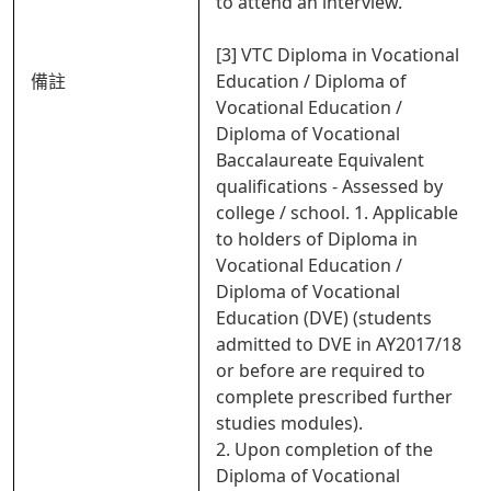
to attend an interview.
[3] VTC Diploma in Vocational
備註
Education / Diploma of
Vocational Education /
Diploma of Vocational
Baccalaureate Equivalent
qualifications - Assessed by
college / school. 1. Applicable
to holders of Diploma in
Vocational Education /
Diploma of Vocational
Education (DVE) (students
admitted to DVE in AY2017/18
or before are required to
complete prescribed further
studies modules).
2. Upon completion of the
Diploma of Vocational