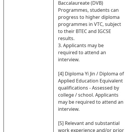
Baccalaureate (DVB)
Programmes, students can
progress to higher diploma
programmes in VTC, subject
to their BTEC and IGCSE
results.
3. Applicants may be
required to attend an
interview.
[4] Diploma Yi Jin / Diploma of
Applied Education Equivalent
qualifications - Assessed by
college / school. Applicants
may be required to attend an
interview.
[5] Relevant and substantial
work experience and/or prior