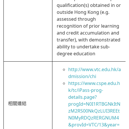
qualification(s) obtained in or
outside Hong Kong (e.g.
assessed through
recognition of prior learning
and credit accumulation and
transfer), with demonstrated
ability to undertake sub-
degree education
http://www.vtc.edu.hk/a
dmission/chi
https://www.cspe.edu.h
k/tc/iPass-prog-
details.page?
相關連結
progId=N0I1RTBGNkItN
zM2RS00NkQzLUI3REEt
N0MyRDQzRERGNUM4
&provId=VTC/13&year=