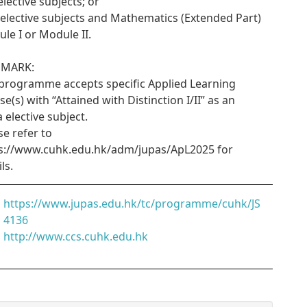
 elective subjects; or
 1 elective subjects and Mathematics (Extended Part)
le I or Module II.
EMARK:
programme accepts specific Applied Learning
se(s) with “Attained with Distinction I/II” as an
a elective subject.
se refer to
s://www.cuhk.edu.hk/adm/jupas/ApL2025 for
ls.
https://www.jupas.edu.hk/tc/programme/cuhk/JS
4136
http://www.ccs.cuhk.edu.hk