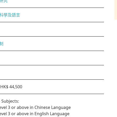
研究
科學及語言
制
HK$ 44,500
 Subjects:
Level 3 or above in Chinese Language
Level 3 or above in English Language