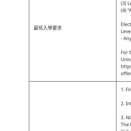
(3) 
(4) 
Elec
最低入學要求
Leve
- An
For 
Univ
http
offe
1. Fi
2. I
3. N
The 