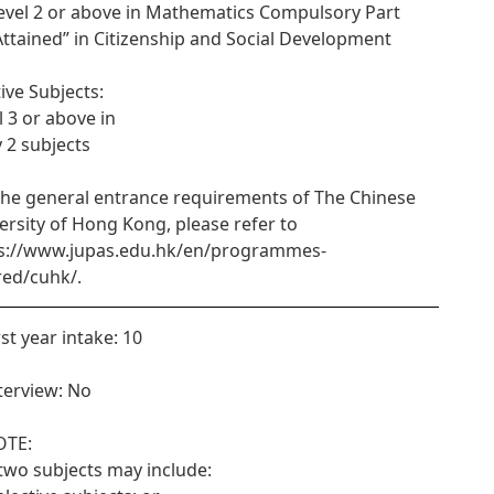
Level 2 or above in Mathematics Compulsory Part
“Attained” in Citizenship and Social Development
tive Subjects:
l 3 or above in
y 2 subjects
the general entrance requirements of The Chinese
ersity of Hong Kong, please refer to
s://www.jupas.edu.hk/en/programmes-
red/cuhk/.
rst year intake: 10
nterview: No
OTE:
two subjects may include: