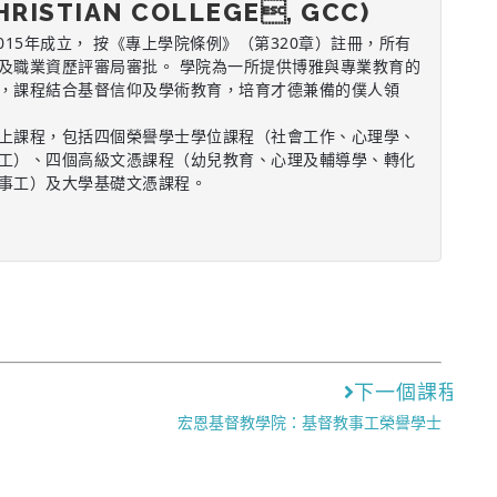
HRISTIAN COLLEGE, GCC)
015年成立， 按《專上學院條例》（第320章）註冊，所有
及職業資歷評審局審批。 學院為一所提供博雅與專業教育的
，課程結合基督信仰及學術教育，培育才德兼備的僕人領
上課程，包括四個榮譽學士學位課程（社會工作、心理學、
工）、四個高級文憑課程（幼兒教育、心理及輔導學、轉化
事工）及大學基礎文憑課程。
下一個課程
宏恩基督教學院：基督教事工榮譽學士