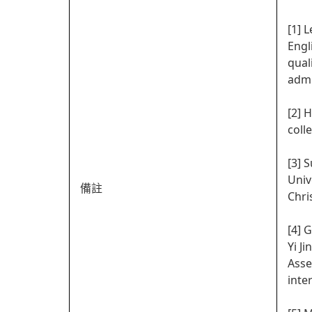
[1] 
Engl
qual
admi
[2] 
coll
[3] 
Univ
備註
Chri
[4] 
Yi Ji
Asse
inte