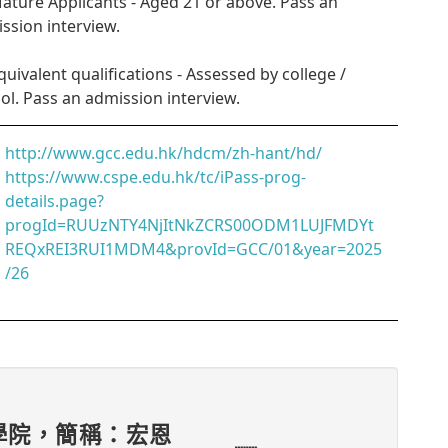
Mature Applicants - Aged 21 or above. Pass an
ssion interview.
Equivalent qualifications - Assessed by college /
ol. Pass an admission interview.
http://www.gcc.edu.hk/hdcm/zh-hant/hd/
https://www.cspe.edu.hk/tc/iPass-prog-
details.page?
progId=RUUzNTY4NjItNkZCRS00ODM1LUJFMDYt
REQxREI3RUI1MDM4&provId=GCC/01&year=2025
/26
學院，簡稱：宏恩