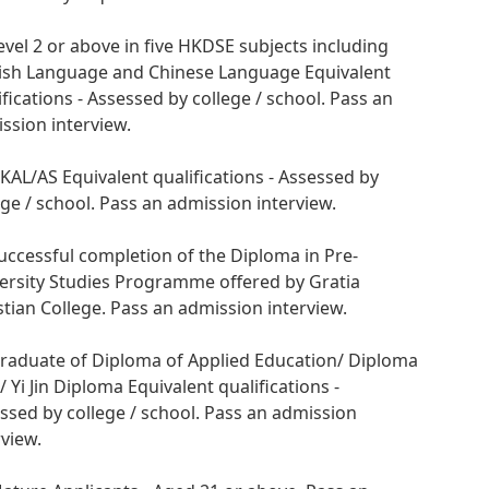
Level 2 or above in five HKDSE subjects including
ish Language and Chinese Language Equivalent
ifications - Assessed by college / school. Pass an
ssion interview.
HKAL/AS Equivalent qualifications - Assessed by
ege / school. Pass an admission interview.
Successful completion of the Diploma in Pre-
ersity Studies Programme offered by Gratia
stian College. Pass an admission interview.
Graduate of Diploma of Applied Education/ Diploma
n/ Yi Jin Diploma Equivalent qualifications -
ssed by college / school. Pass an admission
rview.