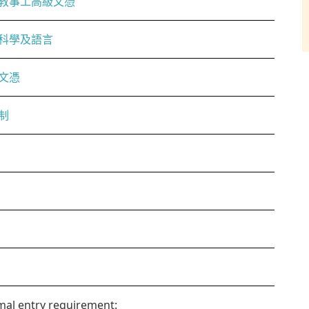
教事工高級文憑
科學及語言
文憑
制
al entry requirement: