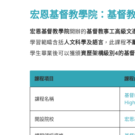
宏恩基督教學院：基督
宏恩基督教學院
開辦的
基督教事工高級文
學習範疇含括
人文科學及語言
，此課程
不
學生畢業後可以獲頒
資歷架構級別4的基
課程項目
課程
基督
課程名稱
High
開設院校
宏恩