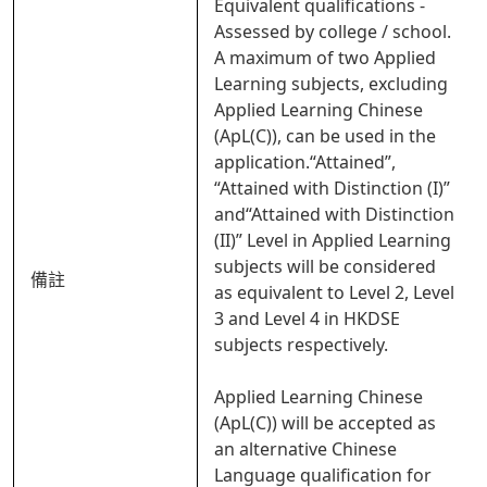
Equivalent qualifications -
Assessed by college / school.
A maximum of two Applied
Learning subjects, excluding
Applied Learning Chinese
(ApL(C)), can be used in the
application.“Attained”,
“Attained with Distinction (I)”
and“Attained with Distinction
(II)” Level in Applied Learning
subjects will be considered
備註
as equivalent to Level 2, Level
3 and Level 4 in HKDSE
subjects respectively.
Applied Learning Chinese
(ApL(C)) will be accepted as
an alternative Chinese
Language qualification for