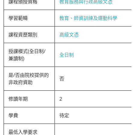
課程頒授資格
教育服務與行政高級文憑
學習範疇
教育、師資訓練及運動科學
課程資歷類別
高級文憑
授課模式(全日制/
全日制
兼讀制)
是/否由院校提供的
否
非政府資助
修讀年期
2
學費
待定
最低入學要求