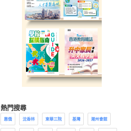
熱門搜尋
惠僑
沈香林
東華三院
基灣
潮州會館