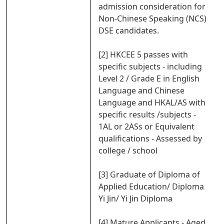
admission consideration for
Non-Chinese Speaking (NCS)
DSE candidates.
[2] HKCEE 5 passes with
specific subjects - including
Level 2 / Grade E in English
Language and Chinese
Language and HKAL/AS with
specific results /subjects -
1AL or 2ASs or Equivalent
qualifications - Assessed by
college / school
[3] Graduate of Diploma of
Applied Education/ Diploma
Yi Jin/ Yi Jin Diploma
[4] Mature Applicants - Aged