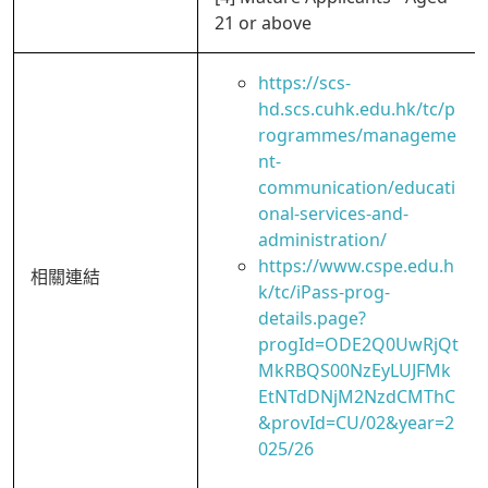
21 or above
https://scs-
hd.scs.cuhk.edu.hk/tc/p
rogrammes/manageme
nt-
communication/educati
onal-services-and-
administration/
https://www.cspe.edu.h
相關連結
k/tc/iPass-prog-
details.page?
progId=ODE2Q0UwRjQt
MkRBQS00NzEyLUJFMk
EtNTdDNjM2NzdCMThC
&provId=CU/02&year=2
025/26