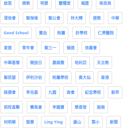
啟思
佛教
明愛
靈糧堂
福建
保良局
浸信會
聖保祿
聖公會
林大輝
道教
中華
Good School
寶血
附屬
好學校
仁濟醫院
宣道
青年會
聖三一
循道
信義會
中華基督
開放日
嘉諾撒
地利亞
天主教
聖若瑟
伊利沙伯
附屬學校
黃大仙
香港
路德會
李兆基
九龍
商會
紀念學校
新界
到校直擊
賽馬會
李國寶
樂善堂
迦南
何明華
堅樂
Ling Ying
康山
葉小
新聞