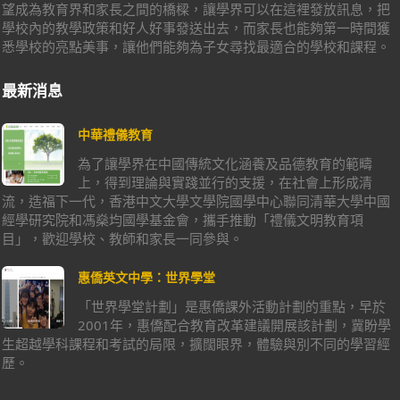
望成為教育界和家長之間的橋樑，讓學界可以在這裡發放訊息，把
學校內的教學政策和好人好事發送出去，而家長也能夠第一時間獲
悉學校的亮點美事，讓他們能夠為子女尋找最適合的學校和課程。
最新消息
中華禮儀教育
為了讓學界在中國傳統文化涵養及品德教育的範疇
上，得到理論與實踐並行的支援，在社會上形成清
流，造福下一代，香港中文大學文學院國學中心聯同清華大學中國
經學研究院和馮燊均國學基金會，攜手推動「禮儀文明教育項
目」，歡迎學校、教師和家長一同參與。
惠僑英文中學：世界學堂
「世界學堂計劃」是惠僑課外活動計劃的重點，早於
2001年，惠僑配合教育改革建議開展該計劃，冀盼學
生超越學科課程和考試的局限，擴闊眼界，體驗與別不同的學習經
歷。