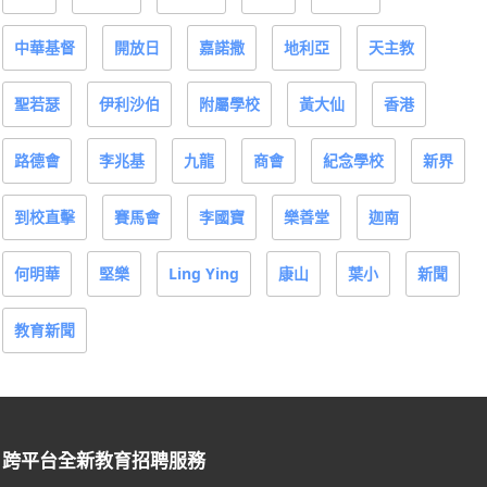
中華基督
開放日
嘉諾撒
地利亞
天主教
聖若瑟
伊利沙伯
附屬學校
黃大仙
香港
路德會
李兆基
九龍
商會
紀念學校
新界
到校直擊
賽馬會
李國寶
樂善堂
迦南
何明華
堅樂
Ling Ying
康山
葉小
新聞
教育新聞
跨平台全新教育招聘服務