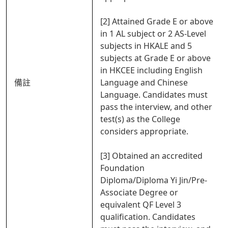
[2] Attained Grade E or above
in 1 AL subject or 2 AS-Level
subjects in HKALE and 5
subjects at Grade E or above
in HKCEE including English
備註
Language and Chinese
Language. Candidates must
pass the interview, and other
test(s) as the College
considers appropriate.
[3] Obtained an accredited
Foundation
Diploma/Diploma Yi Jin/Pre-
Associate Degree or
equivalent QF Level 3
qualification. Candidates