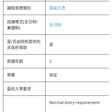
課程資歷類別
高級文憑
授課模式(全日制/
全日制
兼讀制)
是/否由院校提供的
是
非政府資助
修讀年期
2
學費
待定
最低入學要求
Normal entry requirement: