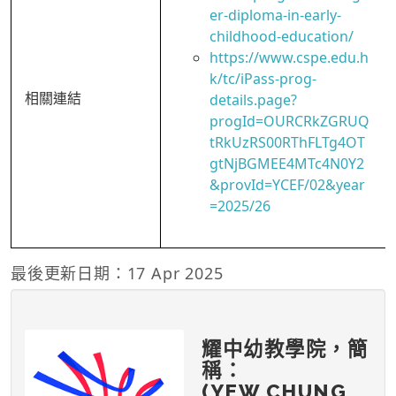
er-diploma-in-early-
childhood-education/
https://www.cspe.edu.h
k/tc/iPass-prog-
相關連結
details.page?
progId=OURCRkZGRUQ
tRkUzRS00RThFLTg4OT
gtNjBGMEE4MTc4N0Y2
&provId=YCEF/02&year
=2025/26
最後更新日期：17 Apr 2025
耀中幼教學院，簡
稱：
(YEW CHUNG