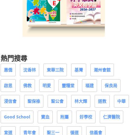
熱門搜尋
惠僑
沈香林
東華三院
基灣
潮州會館
啟思
佛教
明愛
靈糧堂
福建
保良局
浸信會
聖保祿
聖公會
林大輝
道教
中華
Good School
寶血
附屬
好學校
仁濟醫院
宣道
青年會
聖三一
循道
信義會