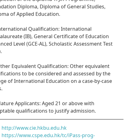
dation Diploma, Diploma of General Studies,
oma of Applied Education.
International Qualification: International
alaureate (IB), General Certificate of Education
nced Level (GCE-AL), Scholastic Assessment Test
.
Other Equivalent Qualification: Other equivalent
ifications to be considered and assessed by the
ege of International Education on a case-by-case
s.
Mature Applicants: Aged 21 or above with
ptable qualifications to justify admission.
http://www.cie.hkbu.edu.hk
https://www.cspe.edu.hk/tc/iPass-prog-