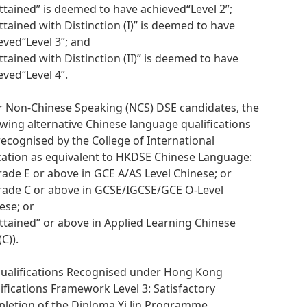
Attained” is deemed to have achieved“Level 2”;
Attained with Distinction (I)” is deemed to have
eved“Level 3”; and
Attained with Distinction (II)” is deemed to have
eved“Level 4”.
r Non-Chinese Speaking (NCS) DSE candidates, the
owing alternative Chinese language qualifications
recognised by the College of International
ation as equivalent to HKDSE Chinese Language:
rade E or above in GCE A/AS Level Chinese; or
rade C or above in GCSE/IGCSE/GCE O-Level
ese; or
Attained” or above in Applied Learning Chinese
C)).
Qualifications Recognised under Hong Kong
ifications Framework Level 3: Satisfactory
letion of the Diploma Yi Jin Programme,