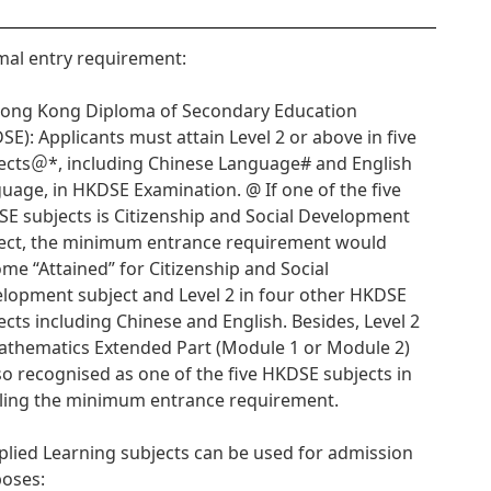
al entry requirement:
Hong Kong Diploma of Secondary Education
SE): Applicants must attain Level 2 or above in five
ects＠*, including Chinese Language# and English
uage, in HKDSE Examination. @ If one of the five
E subjects is Citizenship and Social Development
ect, the minimum entrance requirement would
me “Attained” for Citizenship and Social
lopment subject and Level 2 in four other HKDSE
ects including Chinese and English. Besides, Level 2
athematics Extended Part (Module 1 or Module 2)
lso recognised as one of the five HKDSE subjects in
illing the minimum entrance requirement.
plied Learning subjects can be used for admission
oses: