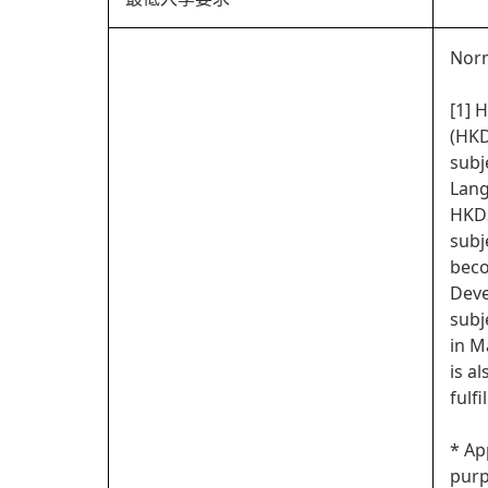
Norm
[1] 
(HKD
subj
Lang
HKDS
subj
beco
Deve
subj
in M
is a
fulf
* Ap
purp