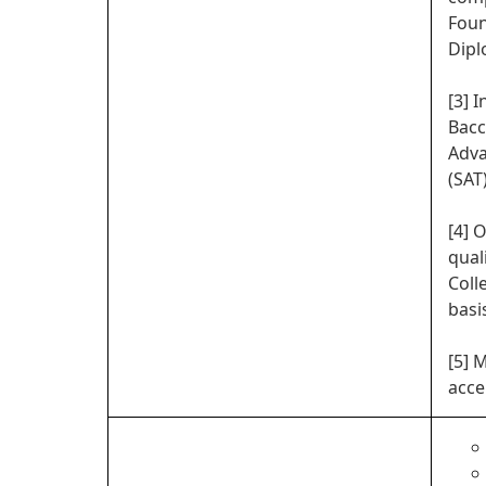
Foun
Dipl
[3] 
Bacc
Adva
(SAT)
[4] 
qual
Coll
basi
[5] 
acce