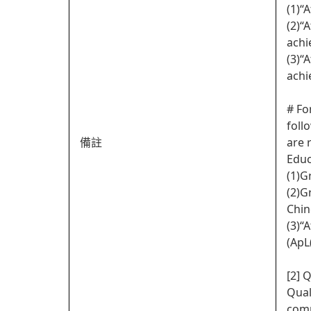
(1)“
(2)“
achi
(3)“
achi
# Fo
foll
備註
are 
Educ
(1)G
(2)G
Chin
(3)“
(ApL(
[2] 
Qual
comp