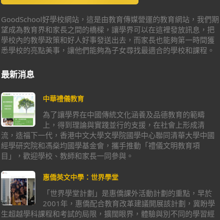
GoodSchool好學校網站，這是由教育傳媒營運的教育網站，我們期
望成為教育界和家長之間的橋樑，讓學界可以在這裡發放訊息，把
學校內的教學政策和好人好事發送出去，而家長也能夠第一時間獲
悉學校的亮點美事，讓他們能夠為子女尋找最適合的學校和課程。
最新消息
中華禮儀教育
為了讓學界在中國傳統文化涵養及品德教育的範疇
上，得到理論與實踐並行的支援，在社會上形成清
流，造福下一代，香港中文大學文學院國學中心聯同清華大學中國
經學研究院和馮燊均國學基金會，攜手推動「禮儀文明教育項
目」，歡迎學校、教師和家長一同參與。
惠僑英文中學：世界學堂
「世界學堂計劃」是惠僑課外活動計劃的重點，早於
2001年，惠僑配合教育改革建議開展該計劃，冀盼學
生超越學科課程和考試的局限，擴闊眼界，體驗與別不同的學習經