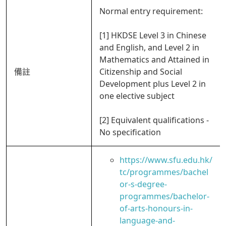
Normal entry requirement:
[1] HKDSE Level 3 in Chinese
and English, and Level 2 in
Mathematics and Attained in
備註
Citizenship and Social
Development plus Level 2 in
one elective subject
[2] Equivalent qualifications -
No specification
https://www.sfu.edu.hk/
tc/programmes/bachel
or-s-degree-
programmes/bachelor-
of-arts-honours-in-
language-and-