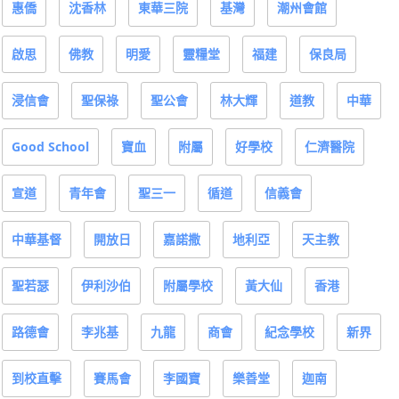
惠僑
沈香林
東華三院
基灣
潮州會館
啟思
佛教
明愛
靈糧堂
福建
保良局
浸信會
聖保祿
聖公會
林大輝
道教
中華
Good School
寶血
附屬
好學校
仁濟醫院
宣道
青年會
聖三一
循道
信義會
中華基督
開放日
嘉諾撒
地利亞
天主教
聖若瑟
伊利沙伯
附屬學校
黃大仙
香港
路德會
李兆基
九龍
商會
紀念學校
新界
到校直擊
賽馬會
李國寶
樂善堂
迦南