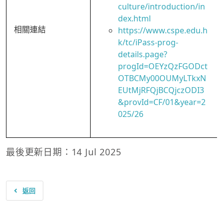
culture/introduction/in
dex.html
相關連結
https://www.cspe.edu.h
k/tc/iPass-prog-
details.page?
progId=OEYzQzFGODct
OTBCMy00OUMyLTkxN
EUtMjRFQjBCQjczODI3
&provId=CF/01&year=2
025/26
最後更新日期：14 Jul 2025
返回