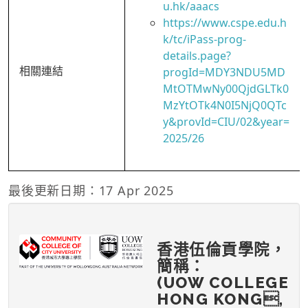
u.hk/aaacs
https://www.cspe.edu.h
k/tc/iPass-prog-
details.page?
相關連結
progId=MDY3NDU5MD
MtOTMwNy00QjdGLTk0
MzYtOTk4N0I5NjQ0QTc
y&provId=CIU/02&year=
2025/26
最後更新日期：17 Apr 2025
香港伍倫貢學院，
簡稱：
(UOW COLLEGE
HONG KONG,