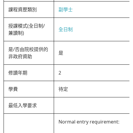
課程資歷類別
副學士
授課模式(全日制/
全日制
兼讀制)
是/否由院校提供的
是
非政府資助
修讀年期
2
學費
待定
最低入學要求
Normal entry requirement: