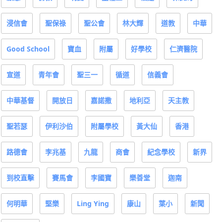
浸信會
聖保祿
聖公會
林大輝
道教
中華
Good School
寶血
附屬
好學校
仁濟醫院
宣道
青年會
聖三一
循道
信義會
中華基督
開放日
嘉諾撒
地利亞
天主教
聖若瑟
伊利沙伯
附屬學校
黃大仙
香港
路德會
李兆基
九龍
商會
紀念學校
新界
到校直擊
賽馬會
李國寶
樂善堂
迦南
何明華
堅樂
Ling Ying
康山
葉小
新聞