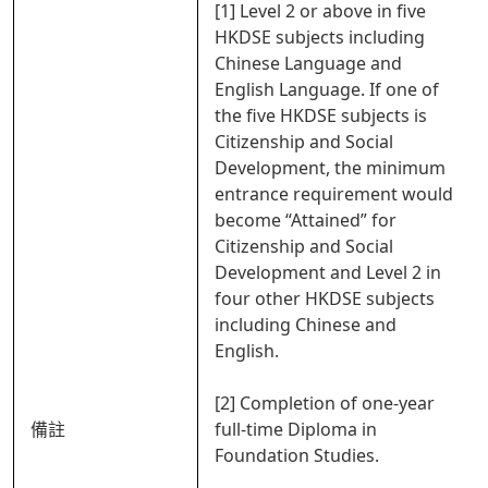
[1] Level 2 or above in five
HKDSE subjects including
Chinese Language and
English Language. If one of
the five HKDSE subjects is
Citizenship and Social
Development, the minimum
entrance requirement would
become “Attained” for
Citizenship and Social
Development and Level 2 in
four other HKDSE subjects
including Chinese and
English.
[2] Completion of one-year
備註
full-time Diploma in
Foundation Studies.