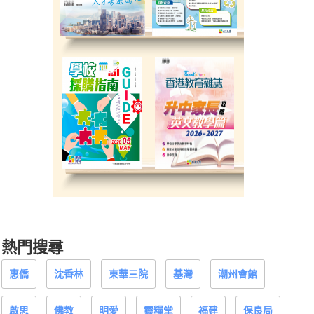
熱門搜尋
惠僑
沈香林
東華三院
基灣
潮州會館
啟思
佛教
明愛
靈糧堂
福建
保良局