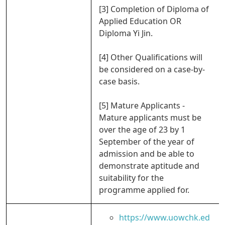
[3] Completion of Diploma of
Applied Education OR
Diploma Yi Jin.
[4] Other Qualifications will
be considered on a case-by-
case basis.
[5] Mature Applicants -
Mature applicants must be
over the age of 23 by 1
September of the year of
admission and be able to
demonstrate aptitude and
suitability for the
programme applied for.
https://www.uowchk.ed