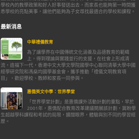
學校內的教學政策和好人好事發送出去，而家長也能夠第一時間獲
悉學校的亮點美事，讓他們能夠為子女尋找最適合的學校和課程。
最新消息
中華禮儀教育
為了讓學界在中國傳統文化涵養及品德教育的範疇
上，得到理論與實踐並行的支援，在社會上形成清
流，造福下一代，香港中文大學文學院國學中心聯同清華大學中國
經學研究院和馮燊均國學基金會，攜手推動「禮儀文明教育項
目」，歡迎學校、教師和家長一同參與。
惠僑英文中學：世界學堂
「世界學堂計劃」是惠僑課外活動計劃的重點，早於
2001年，惠僑配合教育改革建議開展該計劃，冀盼學
生超越學科課程和考試的局限，擴闊眼界，體驗與別不同的學習經
歷。