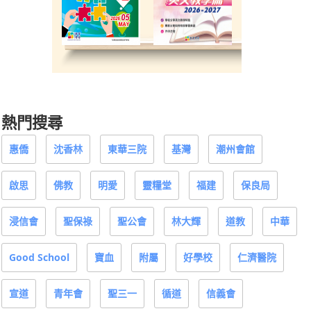
熱門搜尋
惠僑
沈香林
東華三院
基灣
潮州會館
啟思
佛教
明愛
靈糧堂
福建
保良局
浸信會
聖保祿
聖公會
林大輝
道教
中華
Good School
寶血
附屬
好學校
仁濟醫院
宣道
青年會
聖三一
循道
信義會