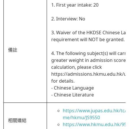
1. First year intake: 20
2. Interview: No
3. Waiver of the HKDSE Chinese La
requirement will NOT be granted.
備註
4. The following subject(s) will carry
greater weight in admission score
calculation, please click
https://admissions.hkmu.edu.hk/ug
for details.
- Chinese Language
- Chinese Literature
https://www.jupas.edu.hk/tc
me/hkmu/JS9550
相關連結
https://www.hkmu.edu.hk/95