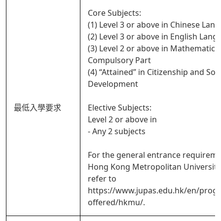
Core Subjects:
(1) Level 3 or above in Chinese Lan
(2) Level 3 or above in English Lan
(3) Level 2 or above in Mathematics
Compulsory Part
(4) “Attained” in Citizenship and Soci
Development
最低入學要求
Elective Subjects:
Level 2 or above in
- Any 2 subjects
For the general entrance requireme
Hong Kong Metropolitan University
refer to
https://www.jupas.edu.hk/en/pro
offered/hkmu/.