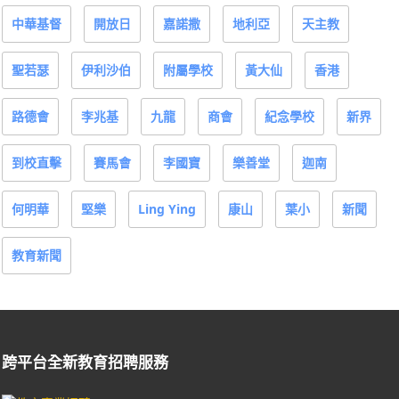
中華基督
開放日
嘉諾撒
地利亞
天主教
聖若瑟
伊利沙伯
附屬學校
黃大仙
香港
路德會
李兆基
九龍
商會
紀念學校
新界
到校直擊
賽馬會
李國寶
樂善堂
迦南
何明華
堅樂
Ling Ying
康山
葉小
新聞
教育新聞
跨平台全新教育招聘服務