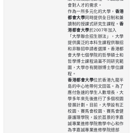
會對人才的需求。
作為一所多元化的大學，
香港
都會大學
同時提供全日制和兼
讀制的授課式研究生課程。
香
港都會大學
於2007年加入
「大學聯合招生辦法」，大學
提供廣泛的本科生課程供聯招
和非聯招申請者選擇。香港都
會大學七個學院的哲學碩士和
哲學博士課程涵蓋不同研究範
圍，大學亦有開辦博士學位課
程。
香港都會大學
位於香港九龍半
島的中心地帶何文田區。為了
應付急速的學生人數增長，大
學多年來先後進行了多個校園
發展計劃。目前，大學設有正
校園、賽馬會校園、賽馬會健
康護理學院，設於荔景的李嘉
誠專業進修學院教學中心和作
為李嘉誠專業進修學院總部