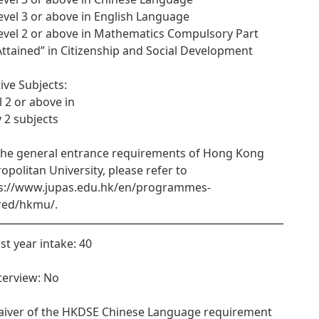
Level 3 or above in English Language
Level 2 or above in Mathematics Compulsory Part
“Attained” in Citizenship and Social Development
tive Subjects:
l 2 or above in
y 2 subjects
the general entrance requirements of Hong Kong
opolitan University, please refer to
s://www.jupas.edu.hk/en/programmes-
red/hkmu/.
rst year intake: 40
nterview: No
aiver of the HKDSE Chinese Language requirement