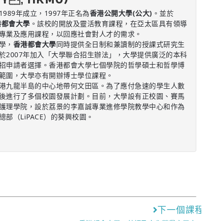
1989年成立，1997年正名為
香港公開大學(公大)
。並於
港都會大學
。該校的開放及靈活教育課程，在亞太區具有領導
專業及應用課程，以回應社會對人才的需求。
學，
香港都會大學
同時提供全日制和兼讀制的授課式研究生
於2007年加入「大學聯合招生辦法」，大學提供廣泛的本科
招申請者選擇。香港都會大學七個學院的哲學碩士和哲學博
範圍，大學亦有開辦博士學位課程。
港九龍半島的中心地帶何文田區。為了應付急速的學生人數
後進行了多個校園發展計劃。目前，大學設有正校園、賽馬
護理學院，設於荔景的李嘉誠專業進修學院教學中心和作為
部（LiPACE）的葵興校園。
下一個課程