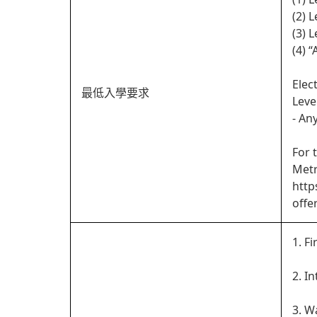
(2) 
(3) 
(4) 
Elec
最低入學要求
Leve
- An
For 
Metr
http
offe
1. Fi
2. I
3. W