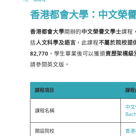
香港都會大學：中文榮
香港都會大學
開辦的
中文榮譽文學士
課程
括
人文科學及語言
，此課程
不屬於院校提供
82,770
，學生畢業後可以獲頒
資歷架構級
請參閱英文版。
課程項目
課程
中文
課程名稱
Bach
開設院校
香港