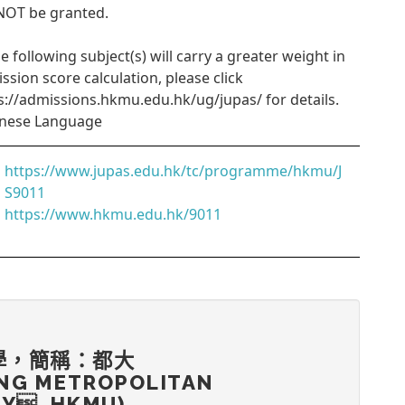
 NOT be granted.
he following subject(s) will carry a greater weight in
ssion score calculation, please click
s://admissions.hkmu.edu.hk/ug/jupas/ for details.
inese Language
https://www.jupas.edu.hk/tc/programme/hkmu/J
S9011
https://www.hkmu.edu.hk/9011
學，簡稱：都大
NG METROPOLITAN
TY, HKMU)