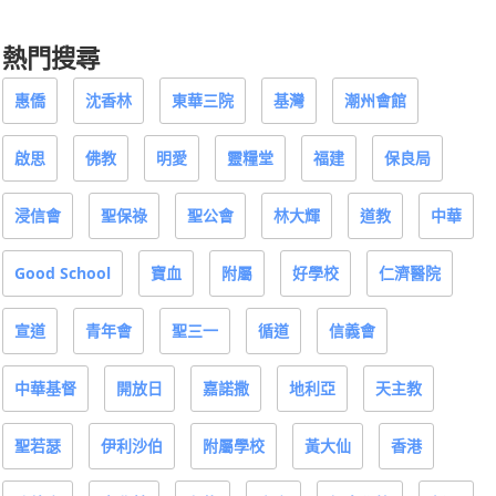
熱門搜尋
惠僑
沈香林
東華三院
基灣
潮州會館
啟思
佛教
明愛
靈糧堂
福建
保良局
浸信會
聖保祿
聖公會
林大輝
道教
中華
Good School
寶血
附屬
好學校
仁濟醫院
宣道
青年會
聖三一
循道
信義會
中華基督
開放日
嘉諾撒
地利亞
天主教
聖若瑟
伊利沙伯
附屬學校
黃大仙
香港