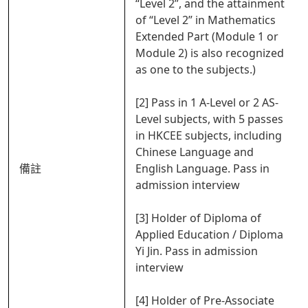
“Level 2”, and the attainment
of “Level 2” in Mathematics
Extended Part (Module 1 or
Module 2) is also recognized
as one to the subjects.)
[2] Pass in 1 A-Level or 2 AS-
Level subjects, with 5 passes
in HKCEE subjects, including
Chinese Language and
備註
English Language. Pass in
admission interview
[3] Holder of Diploma of
Applied Education / Diploma
Yi Jin. Pass in admission
interview
[4] Holder of Pre-Associate