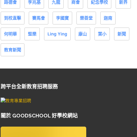
路德會
李兆基
九龍
商會
紀念學校
新界
到校直擊
賽馬會
李國寶
樂善堂
迦南
何明華
堅樂
Ling Ying
康山
葉小
新聞
教育新聞
跨平台全新教育招聘服務
關於 GOODSCHOOL 好學校網站