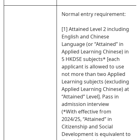
Normal entry requirement:
[1] Attained Level 2 including
English and Chinese
Language (or “Attained” in
Applied Learning Chinese) in
5 HKDSE subjects* [each
applicant is allowed to use
not more than two Applied
Learning subjects (excluding
Applied Learning Chinese) at
“Attained” Level]. Pass in
admission interview
(*With effective from
2024/25, “Attained” in
Citizenship and Social
Development is equivalent to