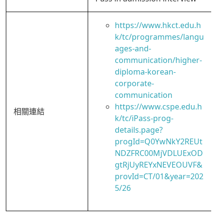
https://www.hkct.edu.h
k/tc/programmes/langu
ages-and-
communication/higher-
diploma-korean-
corporate-
communication
https://www.cspe.edu.h
相關連結
k/tc/iPass-prog-
details.page?
progId=Q0YwNkY2REUt
NDZFRC00MjVDLUExOD
gtRjUyREYxNEVEOUVF&
provId=CT/01&year=202
5/26