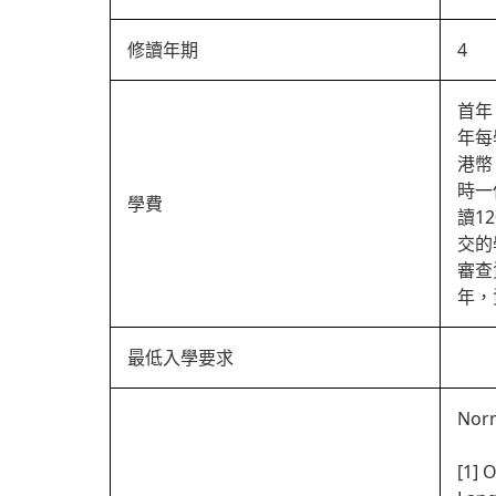
修讀年期
4
首年
年每
港幣
時一
學費
讀1
交的
審查
年，
最低入學要求
Norm
[1] 