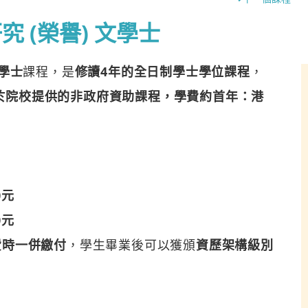
 (榮譽) 文學士
文學士
課程，是
修讀4年的全日制學士學位課程
，
於院校提供的非政府資助課程，學費約首年：港
0元
0元
費時一併繳付
，學生畢業後可以獲頒
資歷架構級別