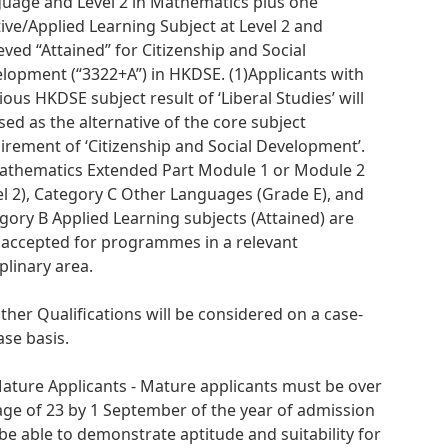
uage and Level 2 in Mathematics plus one
tive/Applied Learning Subject at Level 2 and
eved “Attained” for Citizenship and Social
lopment (“3322+A”) in HKDSE. (1)Applicants with
ious HKDSE subject result of ‘Liberal Studies’ will
sed as the alternative of the core subject
irement of ‘Citizenship and Social Development’.
athematics Extended Part Module 1 or Module 2
el 2), Category C Other Languages (Grade E), and
gory B Applied Learning subjects (Attained) are
 accepted for programmes in a relevant
iplinary area.
Other Qualifications will be considered on a case-
ase basis.
Mature Applicants - Mature applicants must be over
age of 23 by 1 September of the year of admission
be able to demonstrate aptitude and suitability for