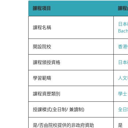
課程項目
課程
日本
課程名稱
Bach
開設院校
香港
課程頒授資格
日本
學習範疇
人文
課程資歷類別
學士
授課模式(全日制/ 兼讀制)
全日
是/否由院校提供的非政府資助
是