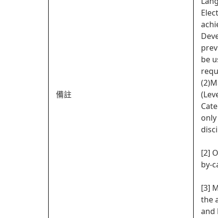
Lang
Elec
achi
Deve
prev
be u
requ
(2)M
備註
(Lev
Cate
only
disc
[2] 
by-c
[3] 
the 
and 