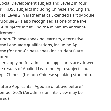
Social Development subject and Level 2 in four
r HKDSE subjects including Chinese and English.
des, Level 2 in Mathematics Extended Part (Module
 Module 2) is also recognised as one of the five
E subjects in fulfilling the minimum entrance
irement.
or non-Chinese-speaking learners, alternative
ese Language qualifications, including ApL
ese (for non-Chinese speaking students) are
pted.
hen applying for admission, applicants are allowed
se results of Applied Learning (ApL) subjects, but
ApL Chinese (for non-Chinese speaking students).
Mature Applicants - Aged 25 or above before 1
ember 2025 (An admission interview may be
ired)