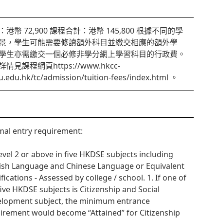
：港幣 72,900 課程合計：港幣 145,800 根據不同的學
景，學生可能需要修讀額外科目並繳交相應的額外學
學生亦需繳交一個必修非學分網上學習科目的行政費。
情見課程網頁https://www.hkcc-
u.edu.hk/tc/admission/tuition-fees/index.html 。
al entry requirement:
Level 2 or above in five HKDSE subjects including
ish Language and Chinese Language or Equivalent
ifications - Assessed by college / school. 1. If one of
five HKDSE subjects is Citizenship and Social
lopment subject, the minimum entrance
irement would become “Attained” for Citizenship