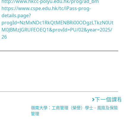
http://www.hkcc-polyu.edu.hk/prog/ad_bm
https://www.cspe.edu.hk/tc/iPass-prog-
details.page?
progId=NzMxNDc1RkQtMENBRi00ODgzLTkzN0Ut
M0JBMzJGRUFEOEQ1&provId=PU/02&year=2025/
26
下一個課程
嶺南大學：工商管理（榮譽）學士 - 風險及保險
管理