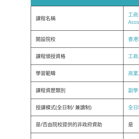
工商
課程名稱
Asso
開設院校
香港
課程頒授資格
工商
學習範疇
商業
課程資歷類別
副學
授課模式(全日制/ 兼讀制)
全日
是/否由院校提供的非政府資助
是