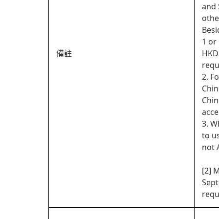
and 
othe
Besi
1 or
備註
HKDS
requ
2. F
Chin
Chin
acce
3. W
to u
not 
[2] 
Sept
requ