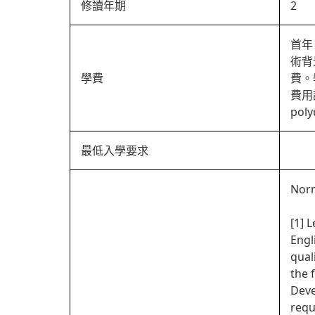
修讀年期
2
首年
術背
學費
費。
費用詳
poly
最低入學要求
Norm
[1] 
Engl
qual
the 
Deve
requ