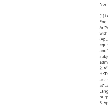
Norm
[1] 
Engl
An“A
with
(ApL
equi
and“
subj
admi
2. A
HKDS
are 
at“L
Lang
purp
3. A