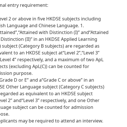
al entry requirement:
Level 2 or above in five HKDSE subjects including
ish Language and Chinese Language. 1.
ttained”,“Attained with Distinction (I)” and“Attained
 Distinction (II)” in an HKDSE Applied Learning
) subject (Category B subjects) are regarded as
valent to an HKDSE subject at“Level 2”,“Level 3”
Level 4” respectively, and a maximum of two ApL
ects (excluding ApL(C)) can be counted for
ssion purpose.
“Grade D or E” and a“Grade C or above” in an
E Other Language subject (Category C subjects)
regarded as equivalent to an HKDSE subject
evel 2” and“Level 3” respectively, and one Other
uage subject can be counted for admission
ose.
pplicants may be required to attend an interview.