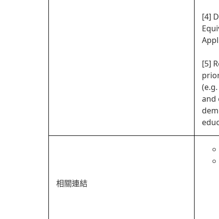
[4] 
Equi
Appl
[5] 
prio
(e.g
and 
demo
educ
相關連結