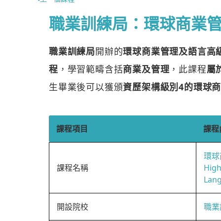
職業訓練局：環球商業
職業訓練局
開辦的
環球商業管理及語言高
程
，學習範疇含括
商業及管理
，此課程
屬
生畢業後可以獲頒
資歷架構級別4的環球
課程項目
課程
環球
課程名稱
High
Lan
開設院校
職業