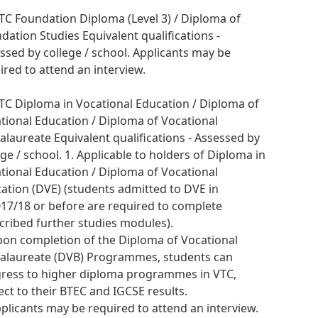
VTC Foundation Diploma (Level 3) / Diploma of
dation Studies Equivalent qualifications -
ssed by college / school. Applicants may be
ired to attend an interview.
VTC Diploma in Vocational Education / Diploma of
tional Education / Diploma of Vocational
alaureate Equivalent qualifications - Assessed by
ege / school. 1. Applicable to holders of Diploma in
tional Education / Diploma of Vocational
ation (DVE) (students admitted to DVE in
17/18 or before are required to complete
cribed further studies modules).
pon completion of the Diploma of Vocational
alaureate (DVB) Programmes, students can
ress to higher diploma programmes in VTC,
ect to their BTEC and IGCSE results.
pplicants may be required to attend an interview.