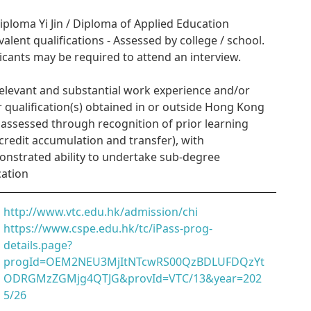
Diploma Yi Jin / Diploma of Applied Education
valent qualifications - Assessed by college / school.
icants may be required to attend an interview.
Relevant and substantial work experience and/or
r qualification(s) obtained in or outside Hong Kong
. assessed through recognition of prior learning
credit accumulation and transfer), with
nstrated ability to undertake sub-degree
ation
http://www.vtc.edu.hk/admission/chi
https://www.cspe.edu.hk/tc/iPass-prog-
details.page?
progId=OEM2NEU3MjItNTcwRS00QzBDLUFDQzYt
ODRGMzZGMjg4QTJG&provId=VTC/13&year=202
5/26