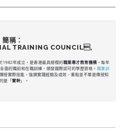
，簡稱：
NAL TRAINING COUNCIL,
於1982年成立，是香港最具規模的
職業專才教育機構
。每年
供全面的職前和在職訓練，頒發國際認可的學歷資格。
職業訓
傳授實際技能，強調實踐經驗及成效，重點並不單是傳授知
的是「
實幹
」。