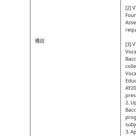
[2] 
Foun
Asse
requ
備註
[3] 
Voca
Bacc
coll
Voca
Educ
AY20
pres
2. U
Bacc
prog
subj
3. A