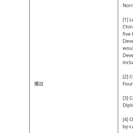
Norm
[1] 
Chin
five
Deve
woul
Deve
incl
[2] 
備註
Foun
[3] 
Dipl
[4] 
by-c