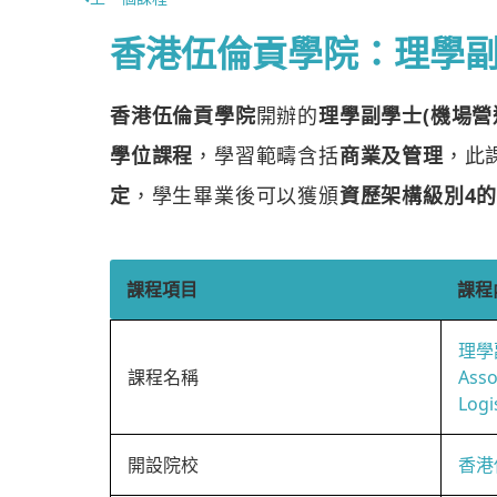
香港伍倫貢學院：理學副
香港伍倫貢學院
開辦的
理學副學士(機場營
學位課程
，學習範疇含括
商業及管理
，此
定
，學生畢業後可以獲頒
資歷架構級別4的
課程項目
課程
理學
課程名稱
Asso
Logi
開設院校
香港