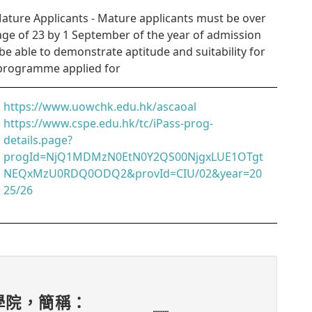
Mature Applicants - Mature applicants must be over
age of 23 by 1 September of the year of admission
be able to demonstrate aptitude and suitability for
programme applied for
https://www.uowchk.edu.hk/ascaoal
https://www.cspe.edu.hk/tc/iPass-prog-
details.page?
progId=NjQ1MDMzN0EtN0Y2QS00NjgxLUE1OTgt
NEQxMzU0RDQ0ODQ2&provId=CIU/02&year=20
25/26
學院，簡稱：