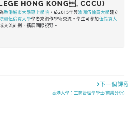
LEGE HONG KONG, CCCU)
為
香港城市大學專上學院
，於2015年與
澳洲伍倫貢大學
建立
澳洲伍倫貢大學
學者來港作學術交流。學生可參加
伍倫貢大
或交流計劃，擴展國際視野。
下一個課程
香港大學：工商管理學學士(商業分析)