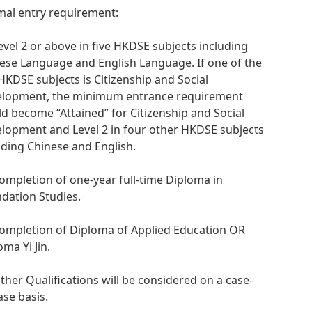
al entry requirement:
Level 2 or above in five HKDSE subjects including
ese Language and English Language. If one of the
 HKDSE subjects is Citizenship and Social
lopment, the minimum entrance requirement
d become “Attained” for Citizenship and Social
lopment and Level 2 in four other HKDSE subjects
uding Chinese and English.
Completion of one-year full-time Diploma in
dation Studies.
Completion of Diploma of Applied Education OR
oma Yi Jin.
Other Qualifications will be considered on a case-
ase basis.