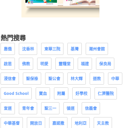
熱門搜尋
惠僑
沈香林
東華三院
基灣
潮州會館
啟思
佛教
明愛
靈糧堂
福建
保良局
浸信會
聖保祿
聖公會
林大輝
道教
中華
Good School
寶血
附屬
好學校
仁濟醫院
宣道
青年會
聖三一
循道
信義會
中華基督
開放日
嘉諾撒
地利亞
天主教