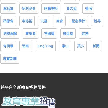
聖若瑟
伊利沙伯
附屬學校
黃大仙
香港
路德會
李兆基
九龍
商會
紀念學校
新界
到校直擊
賽馬會
李國寶
樂善堂
迦南
何明華
堅樂
Ling Ying
康山
葉小
新聞
教育新聞
跨平台全新教育招聘服務