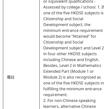
or Equivalent qualifications -
Assessed by college / school. 1. If
one of the five HKDSE subjects is
Citizenship and Social
Development subject, the
minimum entrance requirement
would become “Attained” for
Citizenship and Social
Development subject and Level 2
in four other HKDSE subjects
including Chinese and English.
Besides, Level 2 in Mathematics
Extended Part (Module 1 or
備註
Module 2) is also recognised as
one of the five HKDSE subjects in
fulfilling the minimum entrance
requirement.
2. For non-Chinese-speaking
learners, alternative Chinese