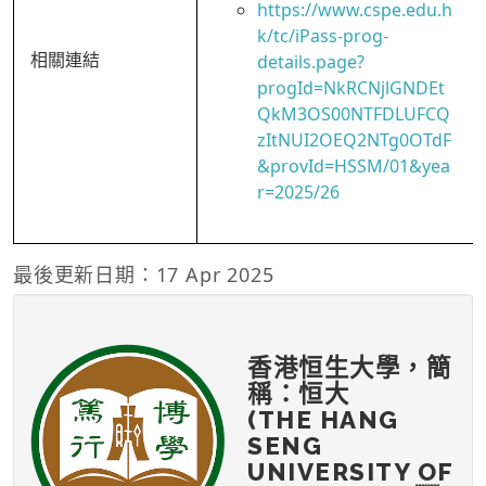
https://www.cspe.edu.h
k/tc/iPass-prog-
相關連結
details.page?
progId=NkRCNjlGNDEt
QkM3OS00NTFDLUFCQ
zItNUI2OEQ2NTg0OTdF
&provId=HSSM/01&yea
r=2025/26
最後更新日期：17 Apr 2025
香港恒生大學，簡
稱：恒大
(THE HANG
SENG
UNIVERSITY OF