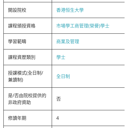
開設院校
香港恒生大學
課程頒授資格
市場學工商管理(榮譽)學士
學習範疇
商業及管理
課程資歷類別
學士
授課模式(全日制/
全日制
兼讀制)
是/否由院校提供的
否
非政府資助
修讀年期
4