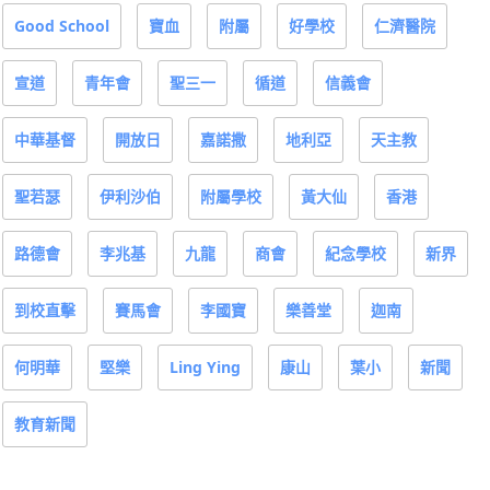
Good School
寶血
附屬
好學校
仁濟醫院
宣道
青年會
聖三一
循道
信義會
中華基督
開放日
嘉諾撒
地利亞
天主教
聖若瑟
伊利沙伯
附屬學校
黃大仙
香港
路德會
李兆基
九龍
商會
紀念學校
新界
到校直擊
賽馬會
李國寶
樂善堂
迦南
何明華
堅樂
Ling Ying
康山
葉小
新聞
教育新聞