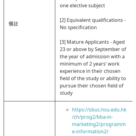
one elective subject
[2] Equivalent qualifications -
備註
No specification
[3] Mature Applicants - Aged
23 or above by September of
the year of admission with a
minimum of 2 years’ work
experience in their chosen
field of the study or ability to
pursue their chosen field of
study
https://sbus.hsu.edu.hk
/zh/prog2/bba-in-
marketing2/programm
e-information2/