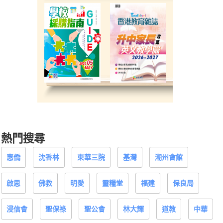
熱門搜尋
惠僑
沈香林
東華三院
基灣
潮州會館
啟思
佛教
明愛
靈糧堂
福建
保良局
浸信會
聖保祿
聖公會
林大輝
道教
中華