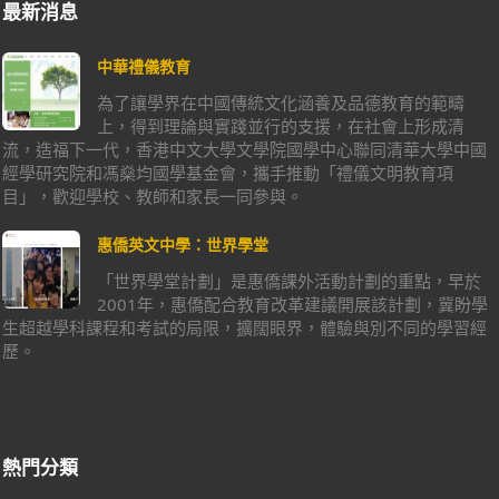
最新消息
中華禮儀教育
為了讓學界在中國傳統文化涵養及品德教育的範疇
上，得到理論與實踐並行的支援，在社會上形成清
流，造福下一代，香港中文大學文學院國學中心聯同清華大學中國
經學研究院和馮燊均國學基金會，攜手推動「禮儀文明教育項
目」，歡迎學校、教師和家長一同參與。
惠僑英文中學：世界學堂
「世界學堂計劃」是惠僑課外活動計劃的重點，早於
2001年，惠僑配合教育改革建議開展該計劃，冀盼學
生超越學科課程和考試的局限，擴闊眼界，體驗與別不同的學習經
歷。
熱門分類